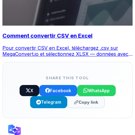
Comment convertir CSV en Excel
Pour convertir CSV en Excel, téléchargez .csv sur
MegaConvert.io et sélectionnez XLSX — données avec
colonnes préservées, gratuit.
SHARE THIS TOOL
X
Facebook
WhatsApp
Telegram
Copy link