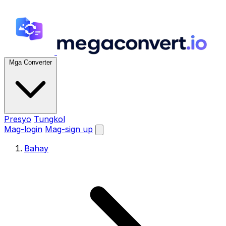
Mga Converter
Presyo
Tungkol
Mag-login
Mag-sign up
Bahay