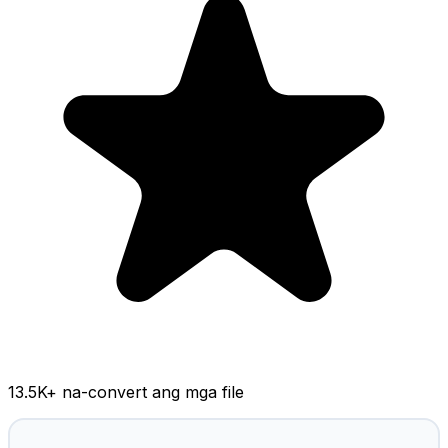
13.5K
+ na-convert ang mga file