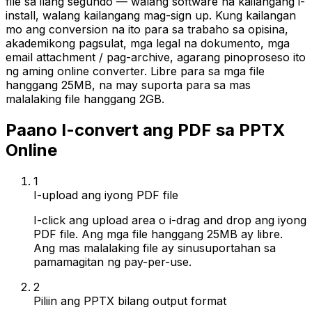
file sa ilang segundo — walang software na kailangang i-
install, walang kailangang mag-sign up. Kung kailangan
mo ang conversion na ito para sa trabaho sa opisina,
akademikong pagsulat, mga legal na dokumento, mga
email attachment / pag-archive, agarang pinoproseso ito
ng aming online converter. Libre para sa mga file
hanggang 25MB, na may suporta para sa mas
malalaking file hanggang 2GB.
Paano I-convert ang PDF sa PPTX
Online
1
I-upload ang iyong PDF file
I-click ang upload area o i-drag and drop ang iyong
PDF file. Ang mga file hanggang 25MB ay libre.
Ang mas malalaking file ay sinusuportahan sa
pamamagitan ng pay-per-use.
2
Piliin ang PPTX bilang output format