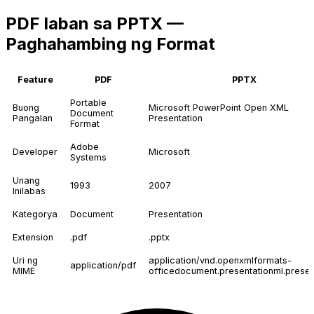
PDF laban sa PPTX —
Paghahambing ng Format
Feature
PDF
PPTX
Portable
Buong
Microsoft PowerPoint Open XML
Document
Pangalan
Presentation
Format
Adobe
Developer
Microsoft
Systems
Unang
1993
2007
Inilabas
Kategorya
Document
Presentation
Extension
.pdf
.pptx
Uri ng
application/vnd.openxmlformats-
application/pdf
MIME
officedocument.presentationml.presen