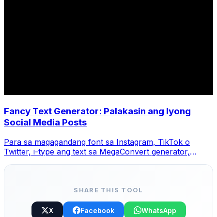
Fancy Text Generator: Palakasin ang Iyong
Social Media Posts
Para sa magagandang font sa Instagram, TikTok o
Twitter, i-type ang text sa MegaConvert generator,
pumili ng style at copy-paste.
SHARE THIS TOOL
X
Facebook
WhatsApp