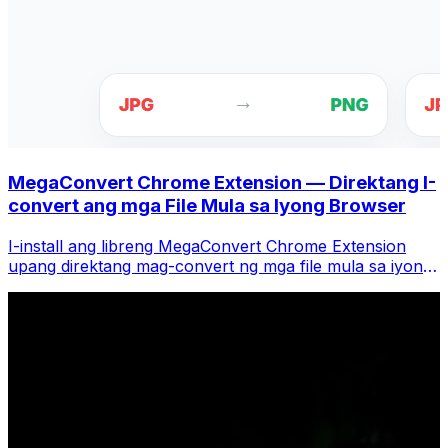
MegaConvert Chrome Extension — Direktang I-
convert ang mga File Mula sa Iyong Browser
I-install ang libreng MegaConvert Chrome Extension
upang direktang mag-convert ng mga file mula sa iyong
browser toolbar. I-right-click ang anumang file upang i-
convert, i-access agad ang lahat ng tool mula sa
Chrome.