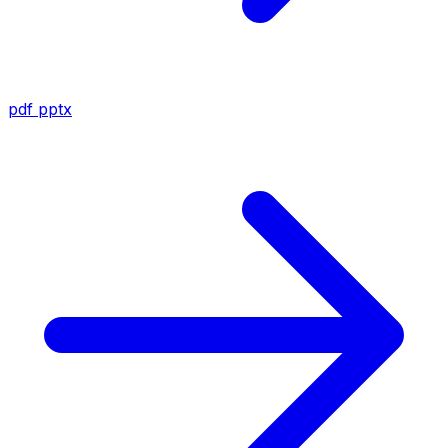
pdf
pptx