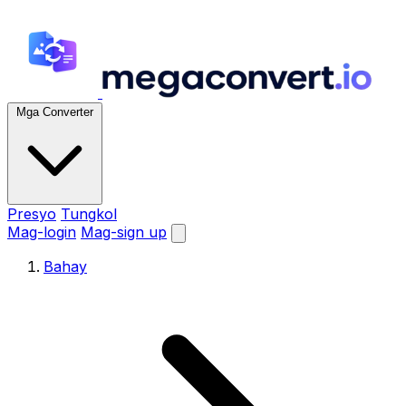
Mga Converter
Presyo
Tungkol
Mag-login
Mag-sign up
Bahay