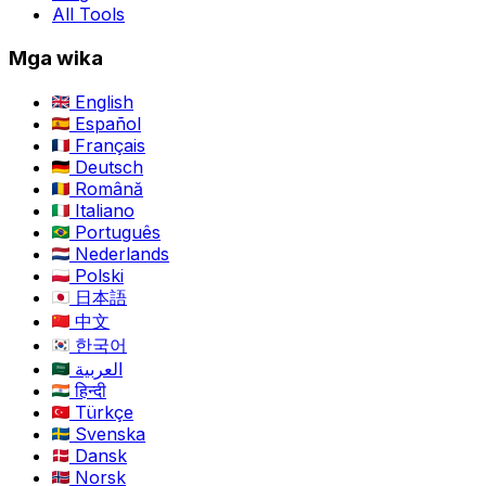
All Tools
Mga wika
English
Español
Français
Deutsch
Română
Italiano
Português
Nederlands
Polski
日本語
中文
한국어
العربية
हिन्दी
Türkçe
Svenska
Dansk
Norsk