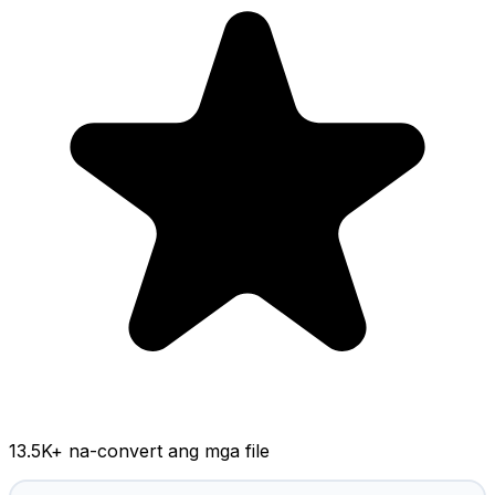
13.5K
+ na-convert ang mga file