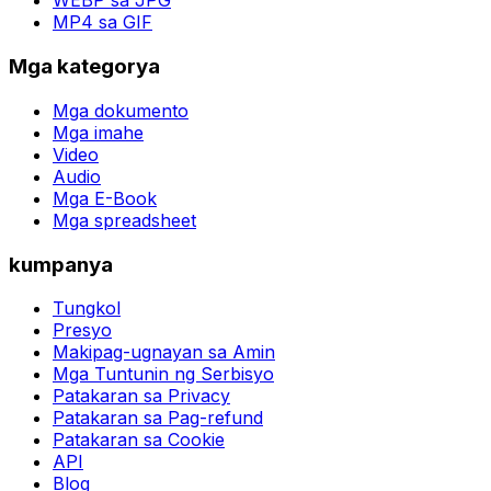
WEBP sa JPG
MP4 sa GIF
Mga kategorya
Mga dokumento
Mga imahe
Video
Audio
Mga E-Book
Mga spreadsheet
kumpanya
Tungkol
Presyo
Makipag-ugnayan sa Amin
Mga Tuntunin ng Serbisyo
Patakaran sa Privacy
Patakaran sa Pag-refund
Patakaran sa Cookie
API
Blog