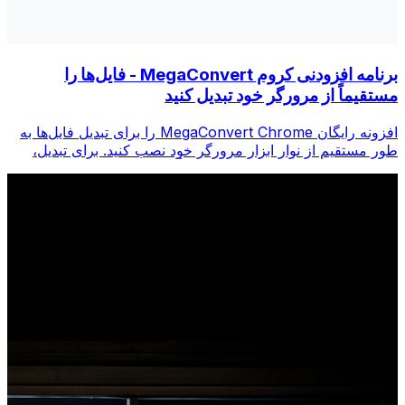
برنامه افزودنی کروم MegaConvert - فایل‌ها را
مستقیماً از مرورگر خود تبدیل کنید
افزونه رایگان MegaConvert Chrome را برای تبدیل فایل‌ها به
طور مستقیم از نوار ابزار مرورگر خود نصب کنید. برای تبدیل،
روی هر فایلی کلیک راست کنید، فوراً از Chrome به همه ابزارها
دسترسی پیدا کنید.