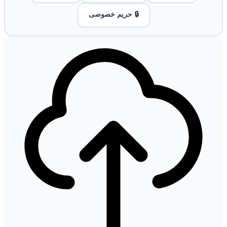
🔒 حریم خصوصی