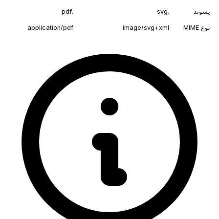
پسوند
.svg
.pdf
نوع MIME
image/svg+xml
application/pdf