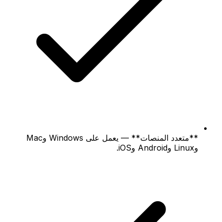
**متعدد المنصات** — يعمل على Windows وMac
وLinux وAndroid وiOS.