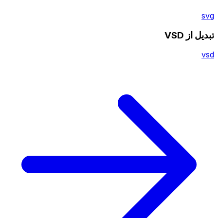
svg
تبدیل از VSD
vsd