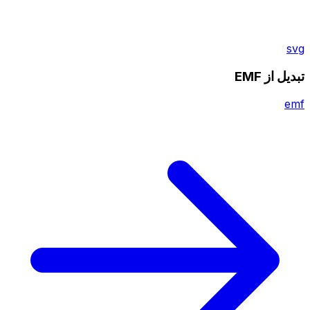
svg
تبدیل از EMF
emf