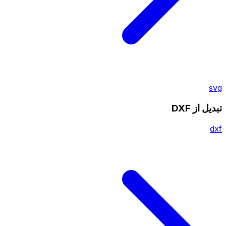
svg
تبدیل از DXF
dxf