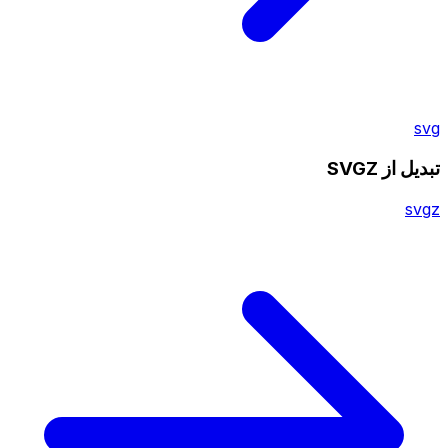
svg
تبدیل از SVGZ
svgz