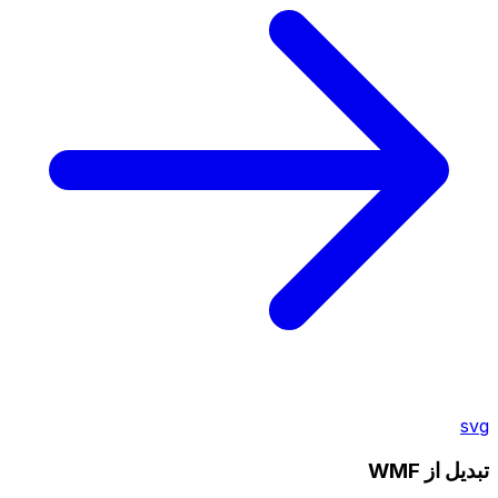
svg
تبدیل از WMF