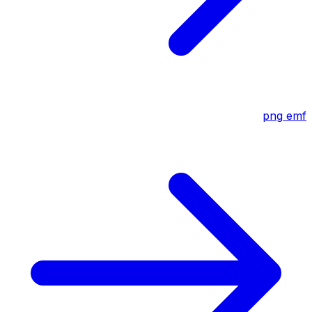
png
emf