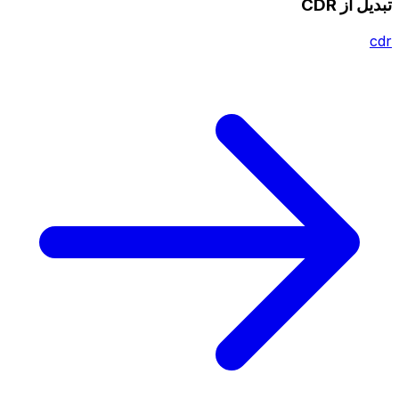
تبدیل از CDR
cdr