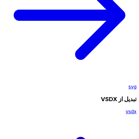
svg
تبدیل از VSDX
vsdx