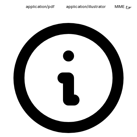
نوع MIME
application/illustrator
application/pdf