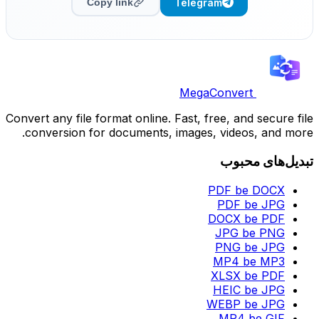
Telegram
Copy link
MegaConvert
Convert any file format online. Fast, free, and secure file
conversion for documents, images, videos, and more.
تبدیل‌های محبوب
PDF be DOCX
PDF be JPG
DOCX be PDF
JPG be PNG
PNG be JPG
MP4 be MP3
XLSX be PDF
HEIC be JPG
WEBP be JPG
MP4 be GIF