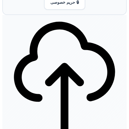
🔒 حریم خصوصی