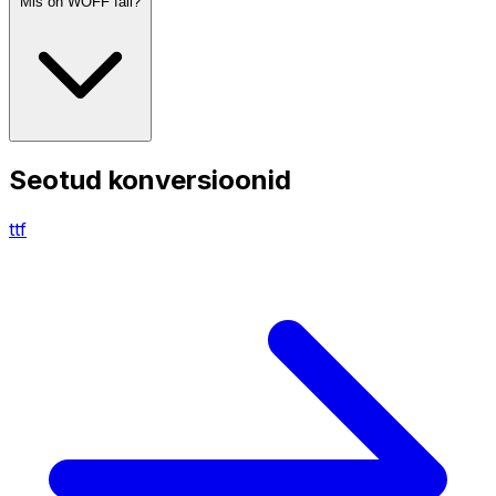
Mis on WOFF fail?
Seotud konversioonid
ttf