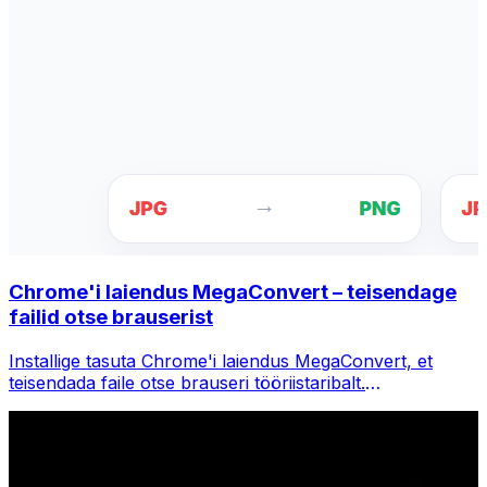
Chrome'i laiendus MegaConvert – teisendage
failid otse brauserist
Installige tasuta Chrome'i laiendus MegaConvert, et
teisendada faile otse brauseri tööriistaribalt.
Paremklõpsake teisendamiseks mis tahes faili, pääsete
Chrome'is kohe kõigile tööriistadele juurde.