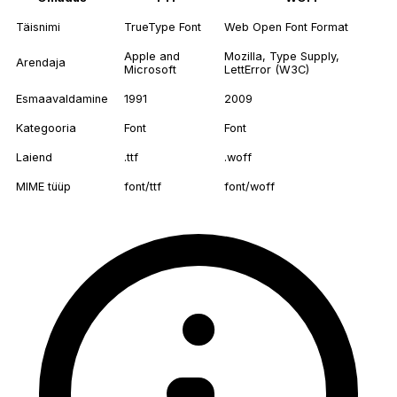
Täisnimi
TrueType Font
Web Open Font Format
Apple and
Mozilla, Type Supply,
Arendaja
Microsoft
LettError (W3C)
Esmaavaldamine
1991
2009
Kategooria
Font
Font
Laiend
.ttf
.woff
MIME tüüp
font/ttf
font/woff