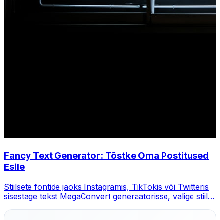
Fancy Text Generator: Tõstke Oma Postitused
Esile
Stiilsete fontide jaoks Instagramis, TikTokis või Twitteris
sisestage tekst MegaConvert generaatorisse, valige stiil ja
kopeerige.