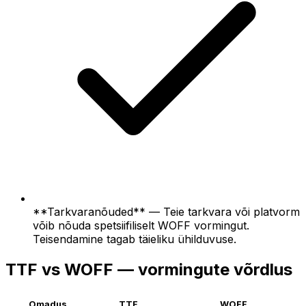
**Tarkvaranõuded** — Teie tarkvara või platvorm
võib nõuda spetsiifiliselt WOFF vormingut.
Teisendamine tagab täieliku ühilduvuse.
TTF vs WOFF — vormingute võrdlus
Omadus
TTF
WOFF