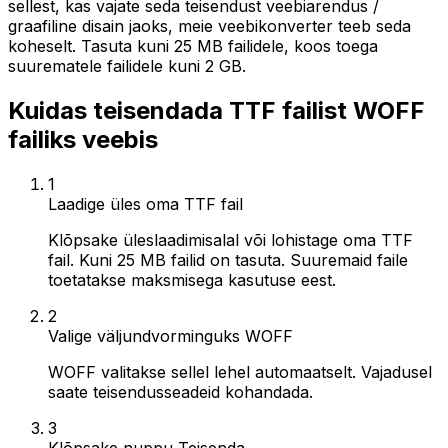
sellest, kas vajate seda teisendust veebiarendus /
graafiline disain jaoks, meie veebikonverter teeb seda
koheselt. Tasuta kuni 25 MB failidele, koos toega
suurematele failidele kuni 2 GB.
Kuidas teisendada TTF failist WOFF
failiks veebis
1
Laadige üles oma TTF fail
Klõpsake üleslaadimisalal või lohistage oma TTF
fail. Kuni 25 MB failid on tasuta. Suuremaid faile
toetatakse maksmisega kasutuse eest.
2
Valige väljundvorminguks WOFF
WOFF valitakse sellel lehel automaatselt. Vajadusel
saate teisendusseadeid kohandada.
3
Klõpsake nuppu Teisenda