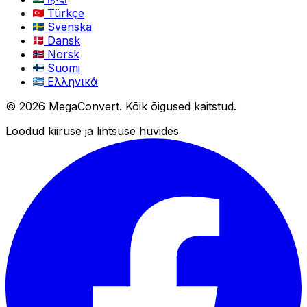
Türkçe
Svenska
Dansk
Norsk
Suomi
Ελληνικά
© 2026 MegaConvert. Kõik õigused kaitstud.
Loodud kiiruse ja lihtsuse huvides