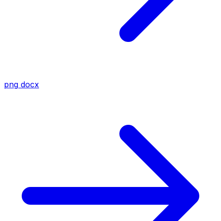
png
docx