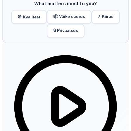
What matters most to you?
📦 Väike suurus
⚡ Kiirus
🎯 Kvaliteet
🔒 Privaatsus