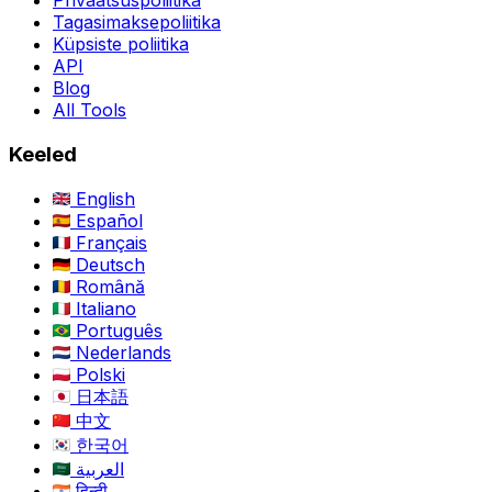
Privaatsuspoliitika
Tagasimaksepoliitika
Küpsiste poliitika
API
Blog
All Tools
Keeled
English
Español
Français
Deutsch
Română
Italiano
Português
Nederlands
Polski
日本語
中文
한국어
العربية
हिन्दी