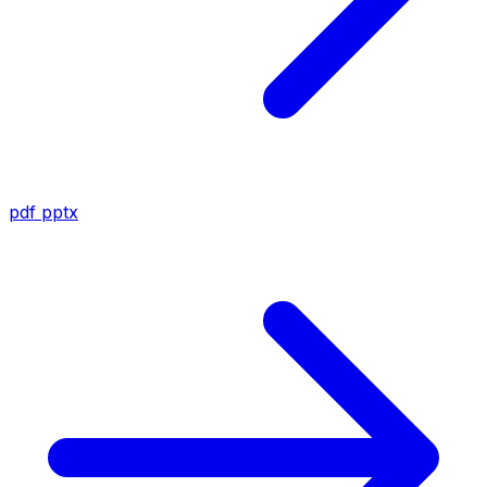
pdf
pptx