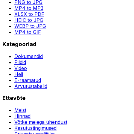
PNG to JPG
MP4 to MP3
XLSX to PDF
HEIC to JPG
WEBP to JPG
MP4 to GIF
Kategooriad
Dokumendid
Pildid
Video
Heli
E-raamatud
Arvutustabelid
Ettevõte
Meist
Hinnad
Võtke meiega ühendust
Kasutustingimused