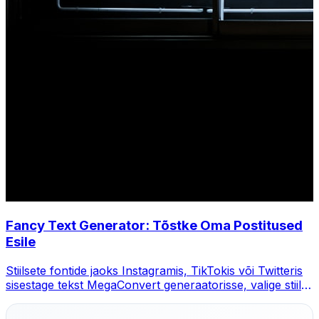
Fancy Text Generator: Tõstke Oma Postitused
Esile
Stiilsete fontide jaoks Instagramis, TikTokis või Twitteris
sisestage tekst MegaConvert generaatorisse, valige stiil ja
kopeerige.