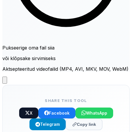
Pukseerige oma fail siia
või klõpsake sirvimiseks
Aktsepteeritud videofailid (MP4, AVI, MKV, MOV, WebM)
SHARE THIS TOOL
X
Facebook
WhatsApp
Telegram
Copy link