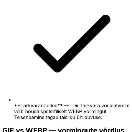
**Tarkvaranõuded** — Teie tarkvara või platvorm
võib nõuda spetsiifiliselt WEBP vormingut.
Teisendamine tagab täieliku ühilduvuse.
GIF vs WEBP — vormingute võrdlus