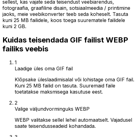
sellest, kas vajate seda teisendust veebiarendus,
fotograafia, graafiline disain, sotsiaalmeedia / printimine
jaoks, meie veebikonverter teeb seda koheselt. Tasuta
kuni 25 MB failidele, koos toega suurematele failidele
kuni 2 GB.
Kuidas teisendada GIF failist WEBP
failiks veebis
1
Laadige üles oma GIF fail
Klõpsake üleslaadimisalal või lohistage oma GIF fail.
Kuni 25 MB failid on tasuta. Suuremaid faile
toetatakse maksmisega kasutuse eest.
2
Valige väljundvorminguks WEBP
WEBP valitakse sellel lehel automaatselt. Vajadusel
saate teisendusseadeid kohandada.
3