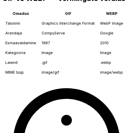
Omadus
GIF
WEBP
Täisnimi
Graphics Interchange Format
WebP Image
Arendaja
CompuServe
Google
Esmaavaldamine
1987
2010
Kategooria
Image
Image
Laiend
.gif
.webp
MIME tüüp
image/gif
image/webp