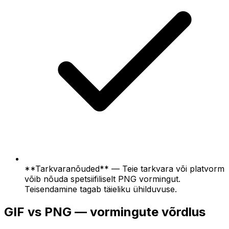
**Tarkvaranõuded** — Teie tarkvara või platvorm
võib nõuda spetsiifiliselt PNG vormingut.
Teisendamine tagab täieliku ühilduvuse.
GIF vs PNG — vormingute võrdlus