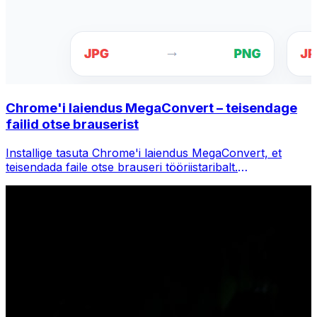
Chrome'i laiendus MegaConvert – teisendage
failid otse brauserist
Installige tasuta Chrome'i laiendus MegaConvert, et
teisendada faile otse brauseri tööriistaribalt.
Paremklõpsake teisendamiseks mis tahes faili, pääsete
Chrome'is kohe kõigile tööriistadele juurde.