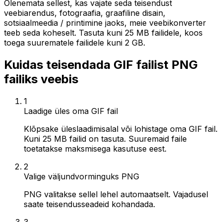
Olenemata sellest, kas vajate seda teisendust
veebiarendus, fotograafia, graafiline disain,
sotsiaalmeedia / printimine jaoks, meie veebikonverter
teeb seda koheselt. Tasuta kuni 25 MB failidele, koos
toega suurematele failidele kuni 2 GB.
Kuidas teisendada GIF failist PNG
failiks veebis
1
Laadige üles oma GIF fail
Klõpsake üleslaadimisalal või lohistage oma GIF fail.
Kuni 25 MB failid on tasuta. Suuremaid faile
toetatakse maksmisega kasutuse eest.
2
Valige väljundvorminguks PNG
PNG valitakse sellel lehel automaatselt. Vajadusel
saate teisendusseadeid kohandada.
3