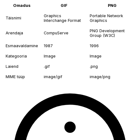
Omadus
GIF
PNG
Graphics
Portable Network
Täisnimi
Interchange Format
Graphics
PNG Development
Arendaja
CompuServe
Group (W3C)
Esmaavaldamine
1987
1996
Kategooria
Image
Image
Laiend
.gif
.png
MIME tüüp
image/gif
image/png