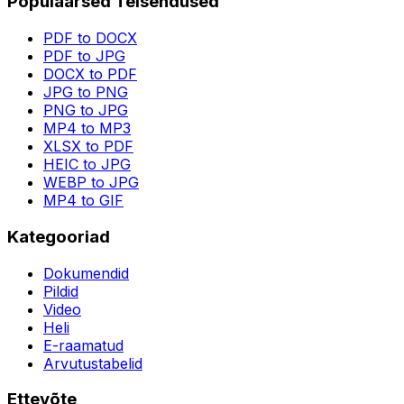
Populaarsed Teisendused
PDF to DOCX
PDF to JPG
DOCX to PDF
JPG to PNG
PNG to JPG
MP4 to MP3
XLSX to PDF
HEIC to JPG
WEBP to JPG
MP4 to GIF
Kategooriad
Dokumendid
Pildid
Video
Heli
E-raamatud
Arvutustabelid
Ettevõte