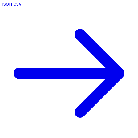
json
csv