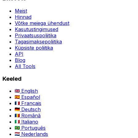
Meist
Hinnad
Võtke meiega ühendust
Kasutustingimused
Privaatsuspoliitika
Tagasimaksepoliitika
Küpsiste poliitika
API
Blog
All Tools
Keeled
English
Español
Français
Deutsch
Română
Italiano
Português
Nederlands