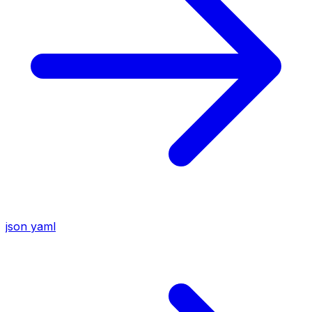
json
yaml