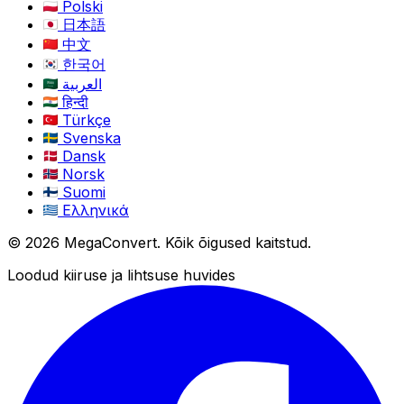
Polski
日本語
中文
한국어
العربية
हिन्दी
Türkçe
Svenska
Dansk
Norsk
Suomi
Ελληνικά
© 2026 MegaConvert. Kõik õigused kaitstud.
Loodud kiiruse ja lihtsuse huvides