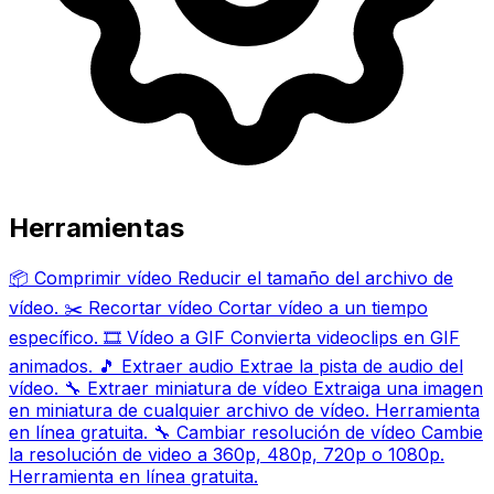
Herramientas
📦
Comprimir vídeo
Reducir el tamaño del archivo de
vídeo.
✂️
Recortar vídeo
Cortar vídeo a un tiempo
específico.
🎞️
Vídeo a GIF
Convierta videoclips en GIF
animados.
🎵
Extraer audio
Extrae la pista de audio del
vídeo.
🔧
Extraer miniatura de vídeo
Extraiga una imagen
en miniatura de cualquier archivo de vídeo. Herramienta
en línea gratuita.
🔧
Cambiar resolución de vídeo
Cambie
la resolución de video a 360p, 480p, 720p o 1080p.
Herramienta en línea gratuita.