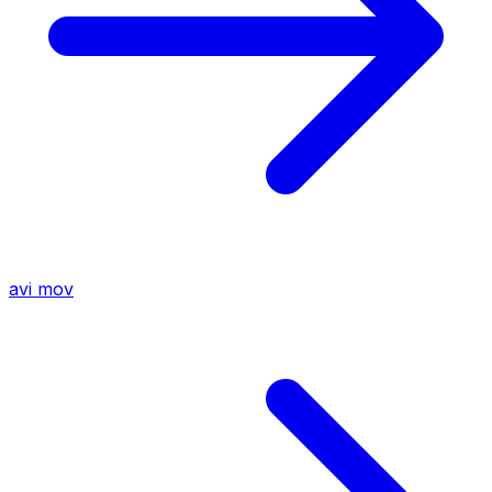
avi
mov