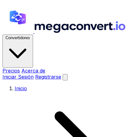
Convertidores
Precios
Acerca de
Iniciar Sesión
Registrarse
Inicio