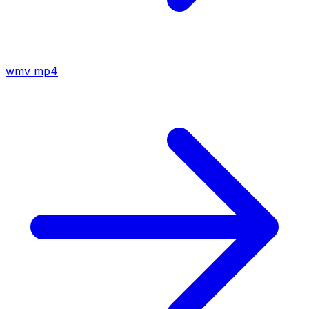
wmv
mp4