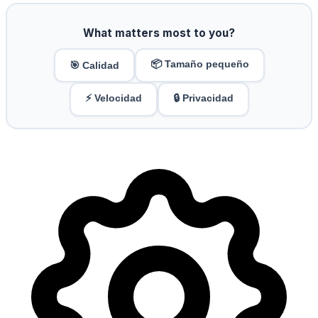
What matters most to you?
📦 Tamaño pequeño
🎯 Calidad
⚡ Velocidad
🔒 Privacidad