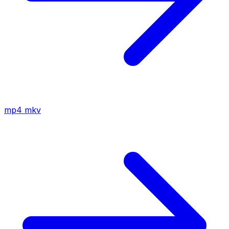
mp4
mkv