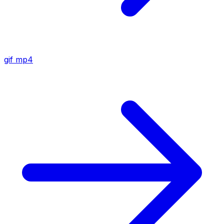
gif
mp4