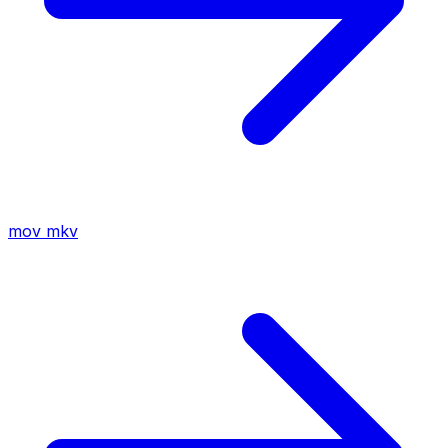
mov
mkv