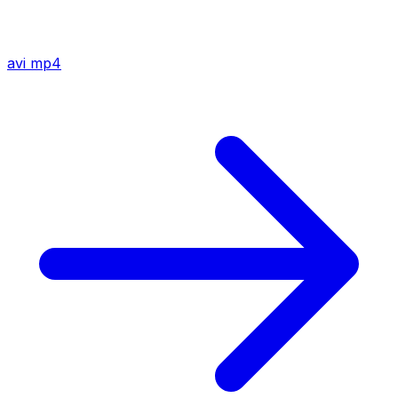
avi
mp4