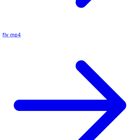
flv
mp4