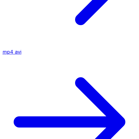
mp4
avi