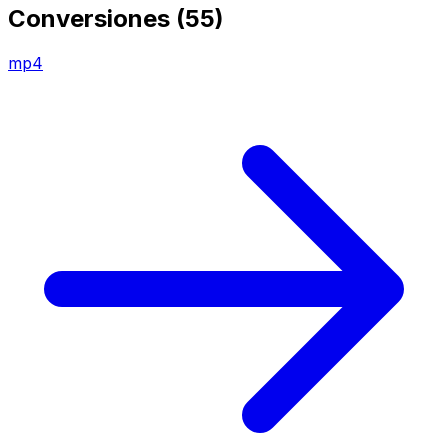
Conversiones
(55)
mp4