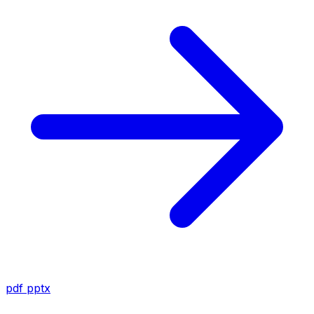
pdf
pptx