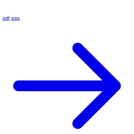
pdf
pps