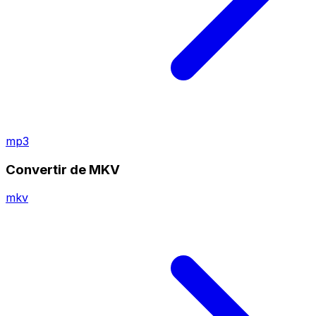
mp3
Convertir de MKV
mkv