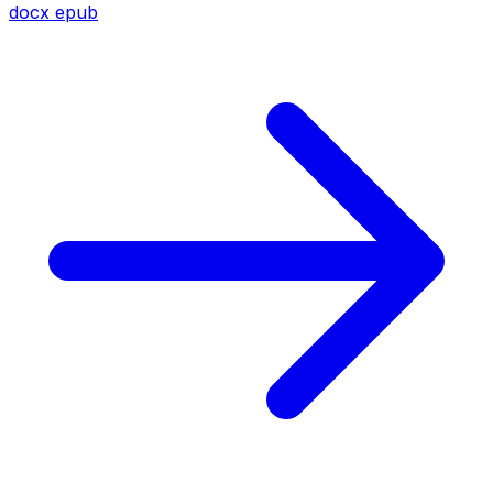
docx
epub