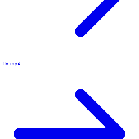
flv
mp4