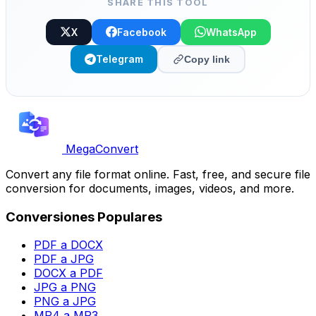
SHARE THIS TOOL
X
Facebook
WhatsApp
Telegram
Copy link
MegaConvert
Convert any file format online. Fast, free, and secure file
conversion for documents, images, videos, and more.
Conversiones Populares
PDF a DOCX
PDF a JPG
DOCX a PDF
JPG a PNG
PNG a JPG
MP4 a MP3