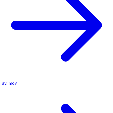
avi
mov