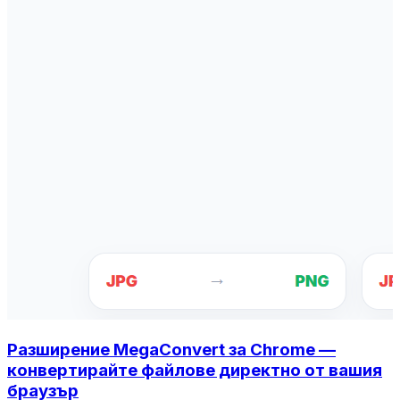
Разширение MegaConvert за Chrome —
конвертирайте файлове директно от вашия
браузър