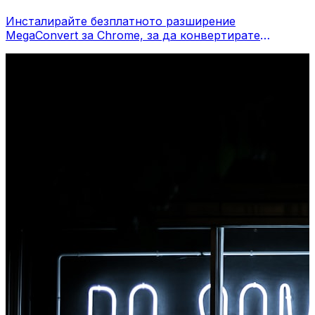
Инсталирайте безплатното разширение
MegaConvert за Chrome, за да конвертирате
файлове директно от лентата с инструменти на
вашия браузър. Щракнете с десния бутон върху
който и да е файл, за да конвертирате, достъп до
всички инструменти незабавно от Chrome.