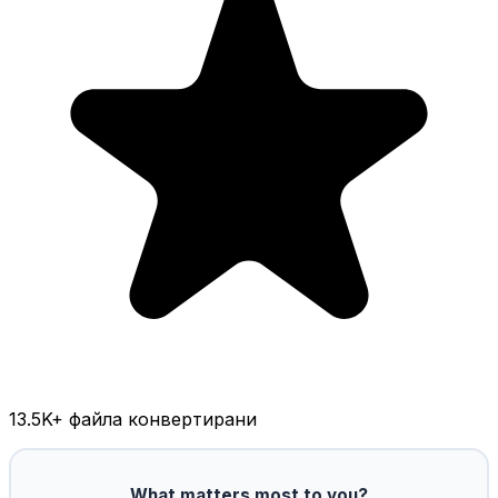
13.5K
+ файла конвертирани
What matters most to you?