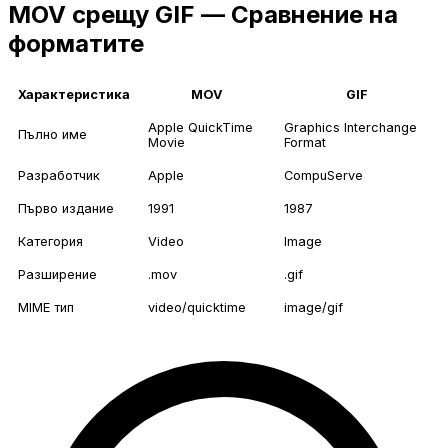
MOV срещу GIF — Сравнение на
форматите
Характеристика
MOV
GIF
Apple QuickTime
Graphics Interchange
Пълно име
Movie
Format
Разработчик
Apple
CompuServe
Първо издание
1991
1987
Категория
Video
Image
Разширение
.mov
.gif
MIME тип
video/quicktime
image/gif