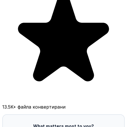
13.5K
+ файла конвертирани
What matters most to you?