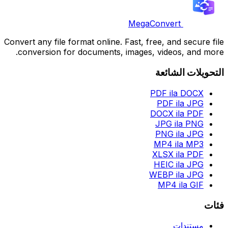
MegaConvert
Convert any file format online. Fast, free, and secure file
conversion for documents, images, videos, and more.
التحويلات الشائعة
PDF ila DOCX
PDF ila JPG
DOCX ila PDF
JPG ila PNG
PNG ila JPG
MP4 ila MP3
XLSX ila PDF
HEIC ila JPG
WEBP ila JPG
MP4 ila GIF
فئات
مستندات