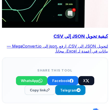
كيفية تحويل JSON إلى CSV
لتحويل JSON إلى CSV، ارفع .json إلى MegaConvert.io —
بيانات في أعمدة لـ Excel، مجاناً.
SHARE THIS TOOL
WhatsApp
Facebook
X
Telegram
Copy link