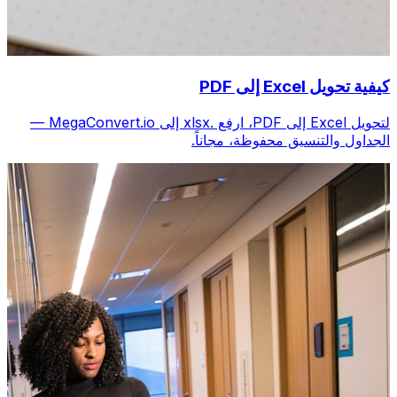
كيفية تحويل Excel إلى PDF
لتحويل Excel إلى PDF، ارفع .xlsx إلى MegaConvert.io —
الجداول والتنسيق محفوظة، مجاناً.