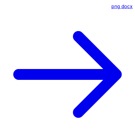
png
docx