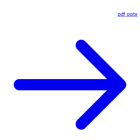
pdf
pptx