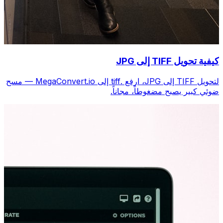
كيفية تحويل TIFF إلى JPG
لتحويل TIFF إلى JPG، ارفع .tiff إلى MegaConvert.io — مسح
ضوئي كبير يصبح مضغوطاً، مجاناً.