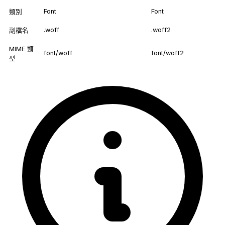
Font
Font
類別
.woff
.woff2
副檔名
MIME 類
font/woff
font/woff2
型