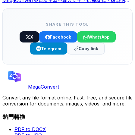
MegaConvert免費產生器中輸入文字，選擇樣式，複製貼上
即可。
SHARE THIS TOOL
X
Facebook
WhatsApp
Telegram
Copy link
MegaConvert
Convert any file format online. Fast, free, and secure file
conversion for documents, images, videos, and more.
熱門轉換
PDF to DOCX