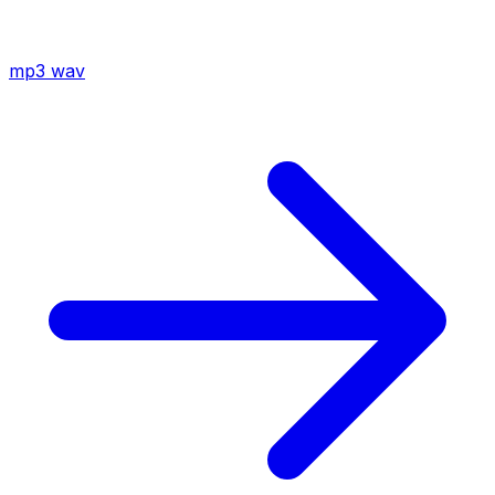
mp3
wav