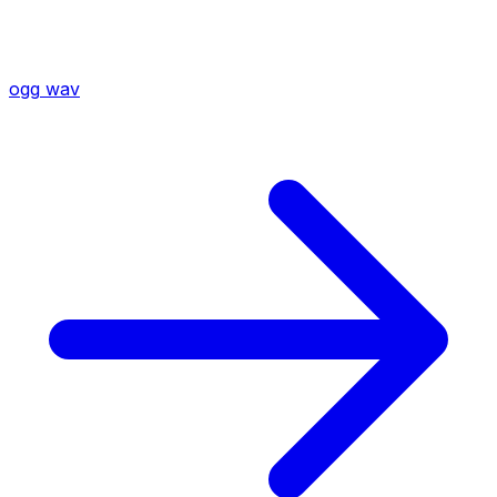
ogg
wav