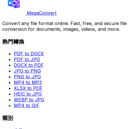
MegaConvert
Convert any file format online. Fast, free, and secure file
conversion for documents, images, videos, and more.
熱門轉換
PDF to DOCX
PDF to JPG
DOCX to PDF
JPG to PNG
PNG to JPG
MP4 to MP3
XLSX to PDF
HEIC to JPG
WEBP to JPG
MP4 to GIF
類別