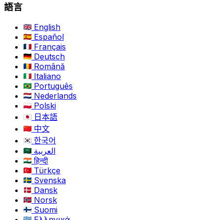
語言
English
Español
Français
Deutsch
Română
Italiano
Português
Nederlands
Polski
日本語
中文
한국어
العربية
हिन्दी
Türkçe
Svenska
Dansk
Norsk
Suomi
Ελληνικά