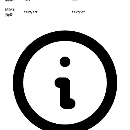
MIME
text/srt
text/vtt
類型