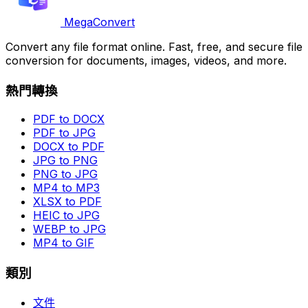
MegaConvert
Convert any file format online. Fast, free, and secure file
conversion for documents, images, videos, and more.
熱門轉換
PDF to DOCX
PDF to JPG
DOCX to PDF
JPG to PNG
PNG to JPG
MP4 to MP3
XLSX to PDF
HEIC to JPG
WEBP to JPG
MP4 to GIF
類別
文件