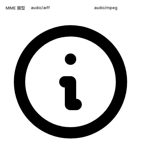
audio/aiff
audio/mpeg
MIME 類型