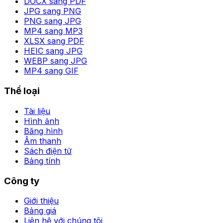
DOCX sang PDF
JPG sang PNG
PNG sang JPG
MP4 sang MP3
XLSX sang PDF
HEIC sang JPG
WEBP sang JPG
MP4 sang GIF
Thể loại
Tài liệu
Hình ảnh
Băng hình
Âm thanh
Sách điện tử
Bảng tính
Công ty
Giới thiệu
Bảng giá
Liên hệ với chúng tôi