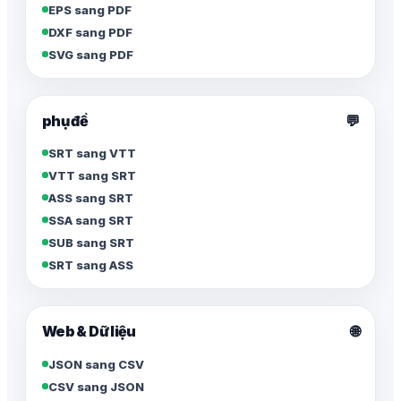
EPS sang PDF
DXF sang PDF
SVG sang PDF
phụ đề
💬
SRT sang VTT
VTT sang SRT
ASS sang SRT
SSA sang SRT
SUB sang SRT
SRT sang ASS
🌐
Web & Dữ liệu
JSON sang CSV
CSV sang JSON