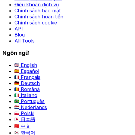
Điều khoản dịch vụ
Chính sách bảo mật
Chính sách hoàn tiền
Chính sách cookie
API
Blog
All Tools
Ngôn ngữ
English
Español
Français
Deutsch
Română
Italiano
Português
Nederlands
Polski
日本語
中文
한국어