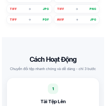
TIFF
→
JPG
TIFF
→
PNG
TIFF
→
PDF
AVIF
→
JPG
Cách Hoạt Động
Chuyển đổi tệp nhanh chóng và dễ dàng - chỉ 3 bước
1
Tải Tệp Lên