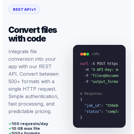
REST API v1
Convert files
with code
Integrate file
cURL
conversion into your
curl
 -X POST https://megac
app with our REST
  -H 
"X-API-Key: mc_your_
API. Convert between
  -F 
"file=@document.pdf"
 
500+ formats with a
  -F 
"output_format=docx"
single HTTP request.
# Response:
Simple authentication,
{

fast processing, and
"job_id"
: 
"550e8400-...
predictable pricing.
"status"
: 
"completed"
}
✓
100 requests/day
✓
10 GB max file
✓
500+ formats