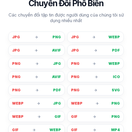
Chuyển Đổi Phổ Biến
Các chuyển đổi tập tin được người dùng của chúng tôi sử
dụng nhiều nhất
JPG
→
PNG
JPG
→
WEBP
JPG
→
AVIF
JPG
→
PDF
PNG
→
JPG
PNG
→
WEBP
PNG
→
AVIF
PNG
→
ICO
PNG
→
PDF
PNG
→
SVG
WEBP
→
JPG
WEBP
→
PNG
WEBP
→
GIF
GIF
→
PNG
GIF
→
WEBP
GIF
→
MP4