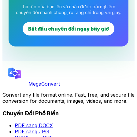
Tải tệp của bạn lên và nhận được trải nghiệm
chuyển đổi nhanh chóng, rõ ràng chỉ trong vài giây.
Bắt đầu chuyển đổi ngay bây giờ
MegaConvert
Convert any file format online. Fast, free, and secure file
conversion for documents, images, videos, and more.
Chuyển Đổi Phổ Biến
PDF sang DOCX
PDF sang JPG