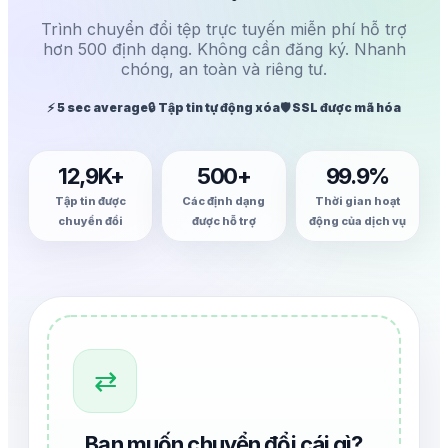
Trình chuyển đổi tệp trực tuyến miễn phí hỗ trợ
hơn 500 định dạng. Không cần đăng ký. Nhanh
chóng, an toàn và riêng tư.
⚡ 5 sec average
🔒 Tập tin tự động xóa
🛡️ SSL được mã hóa
12,9K+
500+
99.9%
Tập tin được
Các định dạng
Thời gian hoạt
chuyển đổi
được hỗ trợ
động của dịch vụ
⇄
Bạn muốn chuyển đổi cái gì?