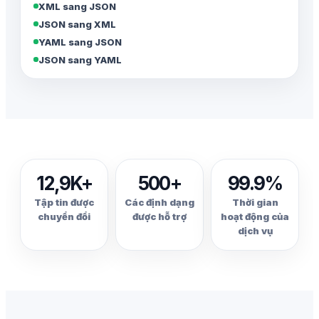
XML sang JSON
JSON sang XML
YAML sang JSON
JSON sang YAML
12,9K+
500+
99.9%
Tập tin được
Các định dạng
Thời gian
chuyển đổi
được hỗ trợ
hoạt động của
dịch vụ