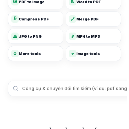
🖼️
PDF to Image
📝
Word to PDF
🗜️
Compress PDF
🔗
Merge PDF
🌄
JPG to PNG
🎵
MP4 to MP3
✨
⚙️
More tools
Image tools