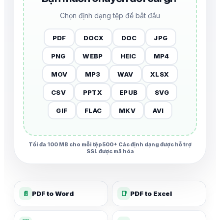
Chọn định dạng tệp để bắt đầu
PDF
DOCX
DOC
JPG
PNG
WEBP
HEIC
MP4
MOV
MP3
WAV
XLSX
CSV
PPTX
EPUB
SVG
GIF
FLAC
MKV
AVI
Tối đa 100 MB cho mỗi tệp
500+ Các định dạng được hỗ trợ
SSL được mã hóa
📄
PDF to Word
📑
PDF to Excel