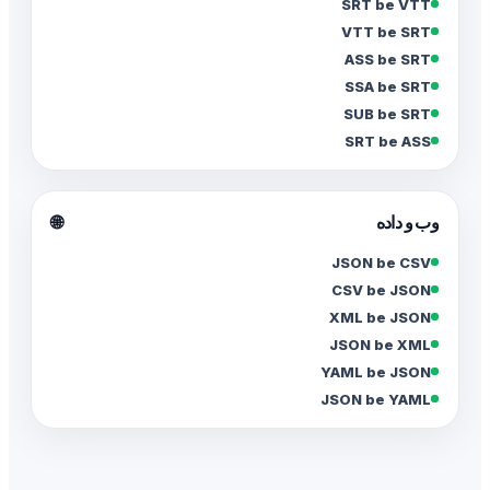
SRT be VTT
VTT be SRT
ASS be SRT
SSA be SRT
SUB be SRT
SRT be ASS
🌐
وب و داده
JSON be CSV
CSV be JSON
XML be JSON
JSON be XML
YAML be JSON
JSON be YAML