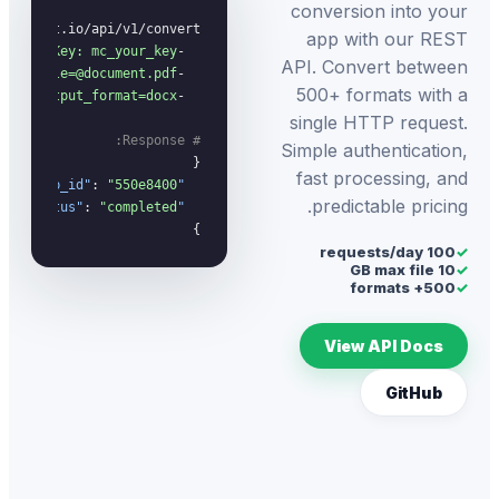
conversion into your
app with our REST
"X-API-Key: mc_your_key"
  -H 
API. Convert between
"file=@document.pdf"
  -F 
500+ formats with a
"output_format=docx"
  -F 
single HTTP request.
# Response:
Simple authentication,
fast processing, and
: 
"550e8400-..."
"job_id"
predictable pricing.
: 
"completed"
"status"
}
100 requests/day
✓
10 GB max file
✓
500+ formats
✓
View API Docs
GitHub