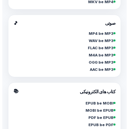
MKV be MP4
صوتی
🎵
MP4 be MP3
WAV be MP3
FLAC be MP3
M4A be MP3
OGG be MP3
AAC be MP3
📚
کتاب های الکترونیکی
EPUB be MOBI
MOBI be EPUB
PDF be EPUB
EPUB be PDF