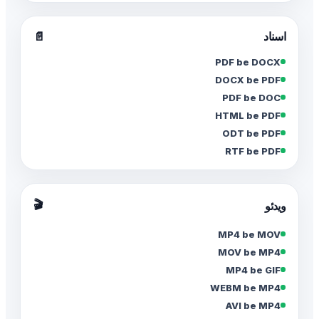
اسناد
📄
PDF be DOCX
DOCX be PDF
PDF be DOC
HTML be PDF
ODT be PDF
RTF be PDF
🎬
ویدئو
MP4 be MOV
MOV be MP4
MP4 be GIF
WEBM be MP4
AVI be MP4