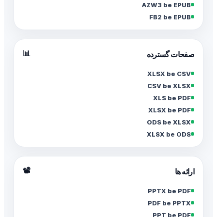
AZW3 be EPUB
FB2 be EPUB
📊
صفحات گسترده
XLSX be CSV
CSV be XLSX
XLS be PDF
XLSX be PDF
ODS be XLSX
XLSX be ODS
📽️
ارائه ها
PPTX be PDF
PDF be PPTX
PPT be PDF