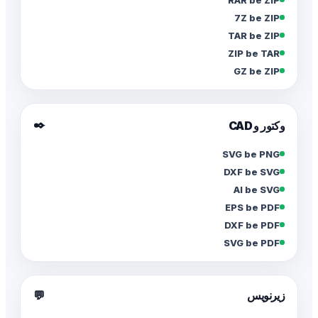
7Z be ZIP
TAR be ZIP
ZIP be TAR
GZ be ZIP
✒️
وکتور و CAD
SVG be PNG
DXF be SVG
AI be SVG
EPS be PDF
DXF be PDF
SVG be PDF
زیرنویس
💬