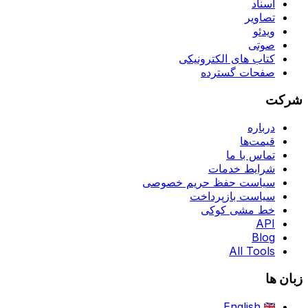
اسناد
تصاویر
ویدئو
صوتی
کتاب های الکترونیکی
صفحات گسترده
شرکت
درباره
قیمت‌ها
تماس با ما
شرایط خدمات
سیاست حفظ حریم خصوصی
سیاست بازپرداخت
خط مشی کوکی
API
Blog
All Tools
زبان ها
English