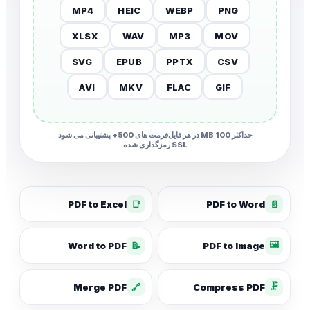
MP4
HEIC
WEBP
PNG
XLSX
WAV
MP3
MOV
SVG
EPUB
PPTX
CSV
AVI
MKV
FLAC
GIF
حداکثر 100 MB در هر فایل
فرمت های 500+ پشتیبانی می شود
SSL رمزگذاری شده
PDF to Excel
📑
PDF to Word
📄
🖼️
Word to PDF
📝
PDF to Image
🗜️
Merge PDF
🔗
Compress PDF