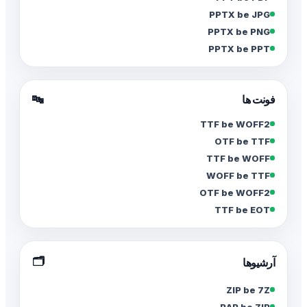
PPTX be JPG
PPTX be PNG
PPTX be PPT
فونت ها
🔤
TTF be WOFF2
OTF be TTF
TTF be WOFF
WOFF be TTF
OTF be WOFF2
TTF be EOT
🗂️
آرشیوها
ZIP be 7Z
RAR be ZIP