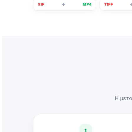
GIF
→
MP4
TIFF
Η μετα
1