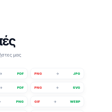
πές
ήστες μας
→
PDF
PNG
→
JPG
→
PDF
PNG
→
SVG
→
PNG
GIF
→
WEBP