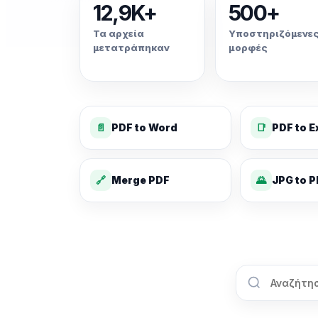
12,9K+
500+
Τα αρχεία
Υποστηριζόμενε
μετατράπηκαν
μορφές
📄
PDF to Word
📑
PDF to E
🔗
Merge PDF
🌄
JPG to 