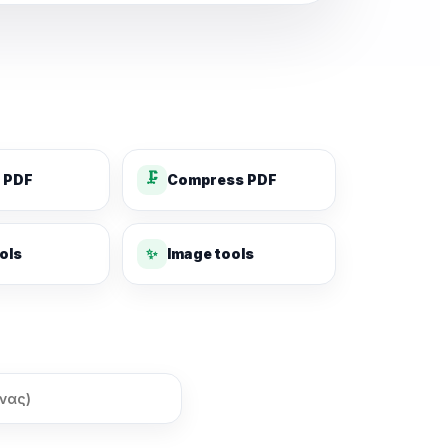
🗜️
 PDF
Compress PDF
✨
ols
Image tools