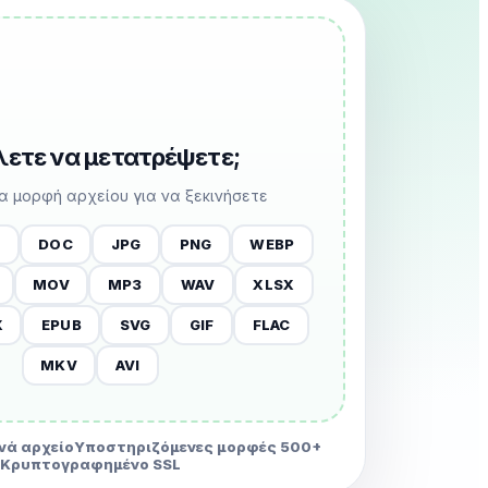
έλετε να μετατρέψετε;
ια μορφή αρχείου για να ξεκινήσετε
X
DOC
JPG
PNG
WEBP
MOV
MP3
WAV
XLSX
X
EPUB
SVG
GIF
FLAC
MKV
AVI
νά αρχείο
Υποστηριζόμενες μορφές 500+
Κρυπτογραφημένο SSL