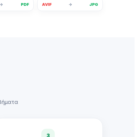
→
PDF
AVIF
→
JPG
 βήματα
3