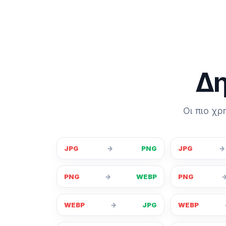
Δη
Οι πιο χ
JPG
→
PNG
JPG
→
PNG
→
WEBP
PNG
WEBP
→
JPG
WEBP