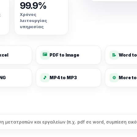
99.9%
ς
Χρόνος
λειτουργίας
υπηρεσίας
🖼️
xcel
PDF to Image
📝
Word to
PNG
🎵
MP4 to MP3
⚙️
More to