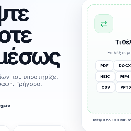
ψτε
⇄
οτε
Τι θ
Αμέσως
Επιλέξτε μ
PDF
DOC
ίων που υποστηρίζει
HEIC
MP4
ραφή. Γρήγορο,
CSV
PPT
ρχεία
Μέγιστο 100 MB α