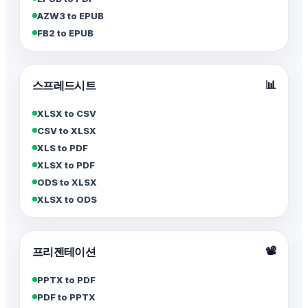
AZW3 to EPUB
FB2 to EPUB
📊
스프레드시트
XLSX to CSV
CSV to XLSX
XLS to PDF
XLSX to PDF
ODS to XLSX
XLSX to ODS
📽️
프리젠테이션
PPTX to PDF
PDF to PPTX