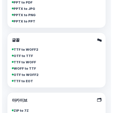
PPT to PDF
PPTX to JPG
PPTX to PNG
PPTX to PPT
글꼴
🔤
TTF to WOFF2
OTF to TTF
TTF to WOFF
WOFF to TTF
OTF to WOFF2
TTF to EOT
🗂️
아카이브
ZIP to 7Z