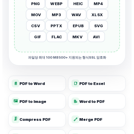
PNG
WEBP
HEIC
MP4
MOV
MP3
WAV
XLSX
CSV
PPTX
EPUB
SVG
GIF
FLAC
MKV
AVI
파일당 최대 100 MB
500+ 지원되는 형식
SSL 암호화
📄
PDF to Word
📑
PDF to Excel
🖼️
PDF to Image
📝
Word to PDF
🗜️
Compress PDF
🔗
Merge PDF