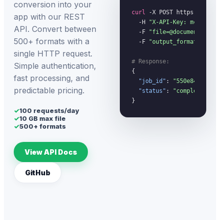
conversion into your
curl
 -X POST https://megac
app with our REST
  -H 
"X-API-Key: mc_your_
API. Convert between
  -F 
"file=@document.pdf"
 
500+ formats with a
  -F 
"output_format=docx"
single HTTP request.
# Response:
Simple authentication,
{

fast processing, and
"job_id"
: 
"550e8400-...
predictable pricing.
"status"
: 
"completed"
}
✓
100 requests/day
✓
10 GB max file
✓
500+ formats
View API Docs
GitHub