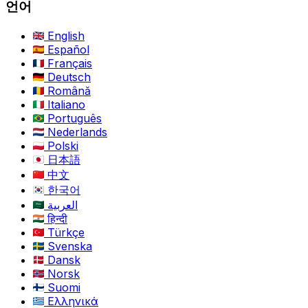
언어
English
Español
Français
Deutsch
Română
Italiano
Português
Nederlands
Polski
日本語
中文
한국어
العربية
हिन्दी
Türkçe
Svenska
Dansk
Norsk
Suomi
Ελληνικά