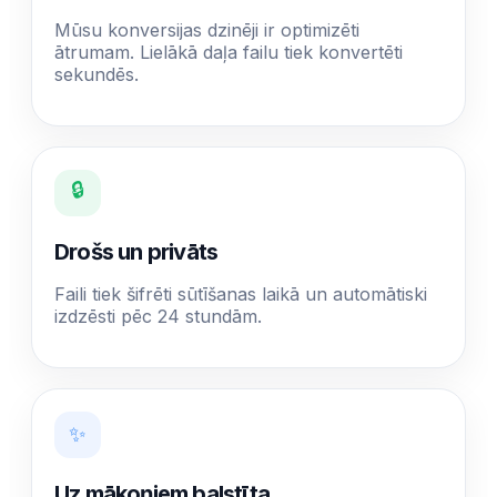
Mūsu konversijas dzinēji ir optimizēti
ātrumam. Lielākā daļa failu tiek konvertēti
sekundēs.
🔒
Drošs un privāts
Faili tiek šifrēti sūtīšanas laikā un automātiski
izdzēsti pēc 24 stundām.
✨
Uz mākoņiem balstīta