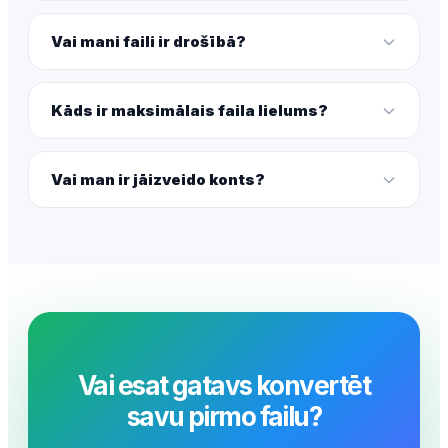
Vai mani faili ir drošībā?
Kāds ir maksimālais faila lielums?
Vai man ir jāizveido konts?
Vai esat gatavs konvertēt
savu pirmo failu?