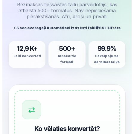
Bezmaksas tiešsaistes failu pārveidotājs, kas
atbalsta 500+ formātus. Nav nepieciešama
pierakstīšanās. Ātri, droši un privāti.
⚡ 5 sec average
🔒 Automātiski izdzēsti faili
🛡️ SSL šifrēts
12,9 K+
500+
99.9%
Faili konvertēti
Atbalstītie
Pakalpojuma
formāti
darbības laiks
⇄
Ko vēlaties konvertēt?