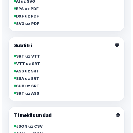
AI uz SVG
EPS uz PDF
DXF uz PDF
SVG uz PDF
Subtitri
💬
SRT uz VTT
VTT uz SRT
ASS uz SRT
SSA uz SRT
SUB uz SRT
SRT uz ASS
🌐
Tīmeklis un dati
JSON uz CSV