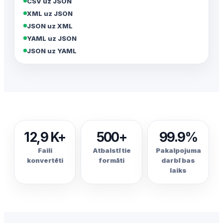
CSV uz JSON
XML uz JSON
JSON uz XML
YAML uz JSON
JSON uz YAML
12,9 K+
500+
99.9%
Faili
Atbalstītie
Pakalpojuma
konvertēti
formāti
darbības
laiks