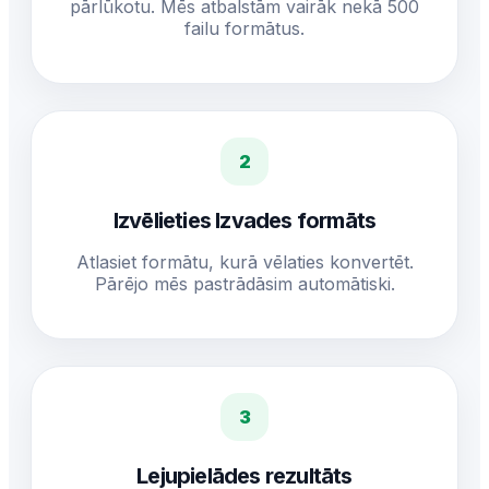
pārlūkotu. Mēs atbalstām vairāk nekā 500
failu formātus.
2
Izvēlieties Izvades formāts
Atlasiet formātu, kurā vēlaties konvertēt.
Pārējo mēs pastrādāsim automātiski.
3
Lejupielādes rezultāts