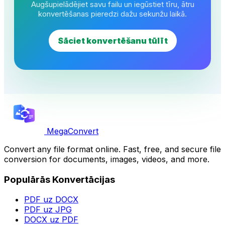
Augšupielādējiet savu failu un iegūstiet tīru, ātru
konvertēšanas pieredzi dažu sekunžu laikā.
Sāciet konvertēšanu tūlīt
MegaConvert
Convert any file format online. Fast, free, and secure file
conversion for documents, images, videos, and more.
Populārās Konvertācijas
PDF uz DOCX
PDF uz JPG
DOCX uz PDF