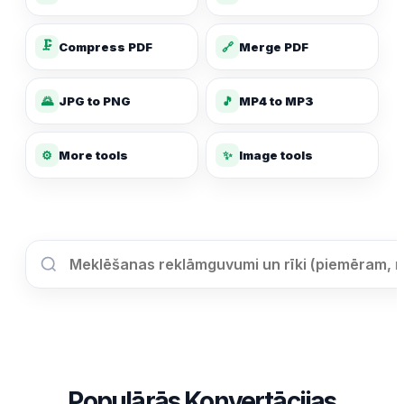
🗜️
Compress PDF
🔗
Merge PDF
🌄
JPG to PNG
🎵
MP4 to MP3
✨
⚙️
More tools
Image tools
Populārās Konvertācijas