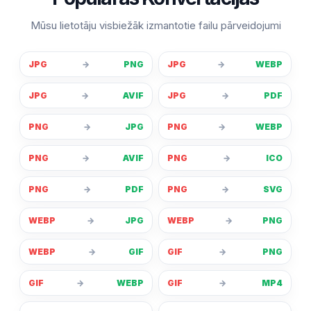
Mūsu lietotāju visbiežāk izmantotie failu pārveidojumi
JPG
→
PNG
JPG
→
WEBP
JPG
→
AVIF
JPG
→
PDF
PNG
→
JPG
PNG
→
WEBP
PNG
→
AVIF
PNG
→
ICO
PNG
→
PDF
PNG
→
SVG
WEBP
→
JPG
WEBP
→
PNG
WEBP
→
GIF
GIF
→
PNG
GIF
→
WEBP
GIF
→
MP4