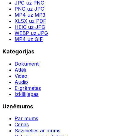
JPG uz PNG
PNG uz JPG
MP4 uz MP3
XLSX uz PDF
HEIC uz JPG
WEBP uz JPG
MP4 uz GIF
Kategorijas
Dokumenti
Attēli
Video
Audio
E-grāmatas
Izklājlapas
Uzņēmums
Par mums
Cenas
Sazinieties ar mums