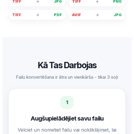
TIFF
→
JPG
TIFF
→
PNG
TIFF
→
PDF
AVIF
→
JPG
Kā Tas Darbojas
Failu konvertēšana ir ātra un vienkārša - tikai 3 soļi
1
Augšupielādējiet savu failu
Velciet un nometiet failu vai noklikšķiniet, lai