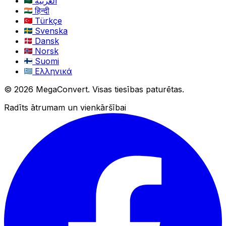
العربية
हिन्दी
Türkçe
Svenska
Dansk
Norsk
Suomi
Ελληνικά
© 2026 MegaConvert. Visas tiesības paturētas.
Radīts ātrumam un vienkāršībai