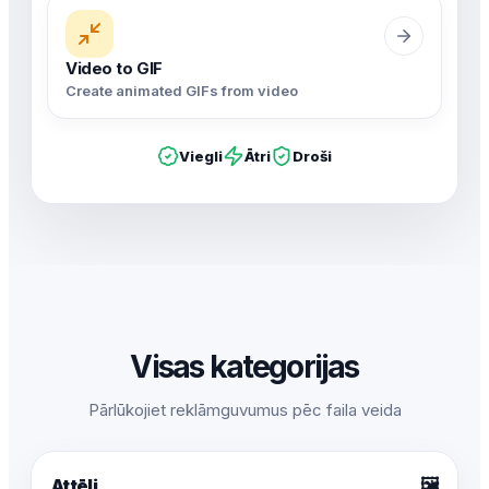
Video to GIF
Create animated GIFs from video
Viegli
Ātri
Droši
Visas kategorijas
Pārlūkojiet reklāmguvumus pēc faila veida
🖼️
Attēli