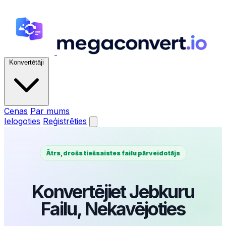
Konvertētāji
Cenas
Par mums
Ielogoties
Reģistrēties
Ātrs, drošs tiešsaistes failu pārveidotājs
Konvertējiet Jebkuru
Failu, Nekavējoties