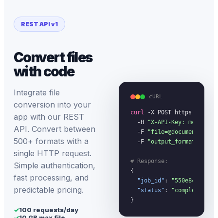
REST API v1
Convert files
with code
Integrate file
cURL
conversion into your
curl
 -X POST https://megac
app with our REST
  -H 
"X-API-Key: mc_your_
API. Convert between
  -F 
"file=@document.pdf"
 
500+ formats with a
  -F 
"output_format=docx"
single HTTP request.
# Response:
Simple authentication,
{

fast processing, and
"job_id"
: 
"550e8400-...
predictable pricing.
"status"
: 
"completed"
}
✓
100 requests/day
✓
10 GB max file