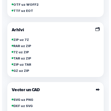
OTF uz WOFF2
TTF uz EOT
🗂️
Arhīvi
ZIP uz 7Z
RAR uz ZIP
7Z uz ZIP
TAR uz ZIP
ZIP uz TAR
GZ uz ZIP
✒️
Vector un CAD
SVG uz PNG
DXF uz SVG