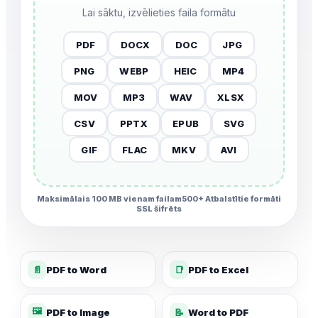
Lai sāktu, izvēlieties faila formātu
PDF
DOCX
DOC
JPG
PNG
WEBP
HEIC
MP4
MOV
MP3
WAV
XLSX
CSV
PPTX
EPUB
SVG
GIF
FLAC
MKV
AVI
Maksimālais 100 MB vienam failam
500+ Atbalstītie formāti
SSL šifrēts
📄
PDF to Word
📑
PDF to Excel
🖼️
PDF to Image
📝
Word to PDF