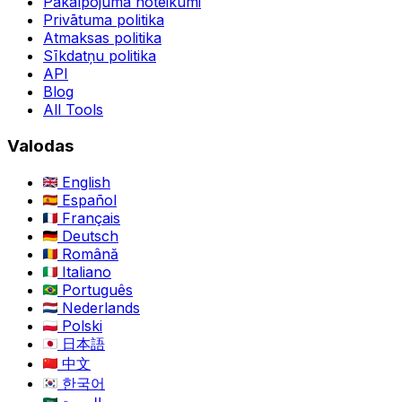
Pakalpojuma noteikumi
Privātuma politika
Atmaksas politika
Sīkdatņu politika
API
Blog
All Tools
Valodas
English
Español
Français
Deutsch
Română
Italiano
Português
Nederlands
Polski
日本語
中文
한국어