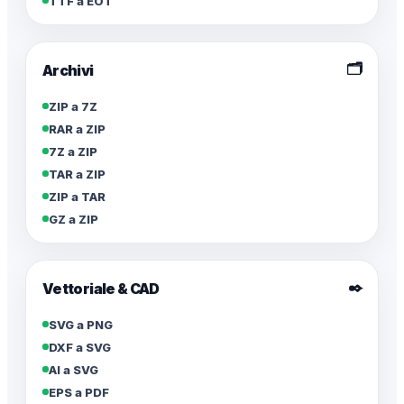
TTF a EOT
🗂️
Archivi
ZIP a 7Z
RAR a ZIP
7Z a ZIP
TAR a ZIP
ZIP a TAR
GZ a ZIP
✒️
Vettoriale & CAD
SVG a PNG
DXF a SVG
AI a SVG
EPS a PDF