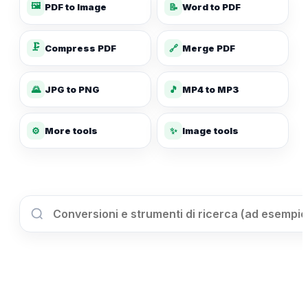
🖼️
PDF to Image
📝
Word to PDF
🗜️
Compress PDF
🔗
Merge PDF
🌄
JPG to PNG
🎵
MP4 to MP3
✨
⚙️
More tools
Image tools