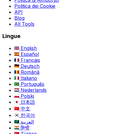
Politica di Rimborso
Politica dei Cookie
API
Blog
All Tools
Lingue
English
Español
Français
Deutsch
Română
Italiano
Português
Nederlands
Polski
日本語
中文
한국어
العربية
हिन्दी
Türkçe