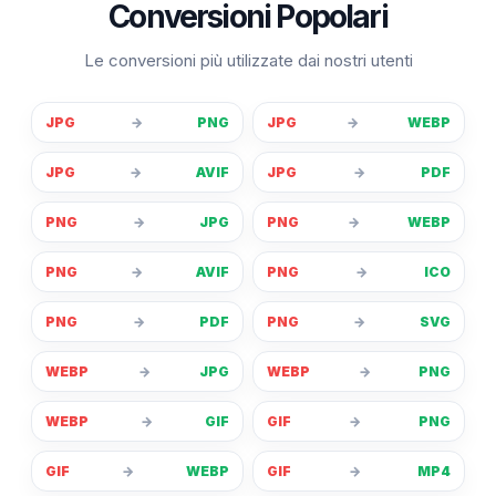
Conversioni Popolari
Le conversioni più utilizzate dai nostri utenti
JPG
→
PNG
JPG
→
WEBP
JPG
→
AVIF
JPG
→
PDF
PNG
→
JPG
PNG
→
WEBP
PNG
→
AVIF
PNG
→
ICO
PNG
→
PDF
PNG
→
SVG
WEBP
→
JPG
WEBP
→
PNG
WEBP
→
GIF
GIF
→
PNG
GIF
→
WEBP
GIF
→
MP4