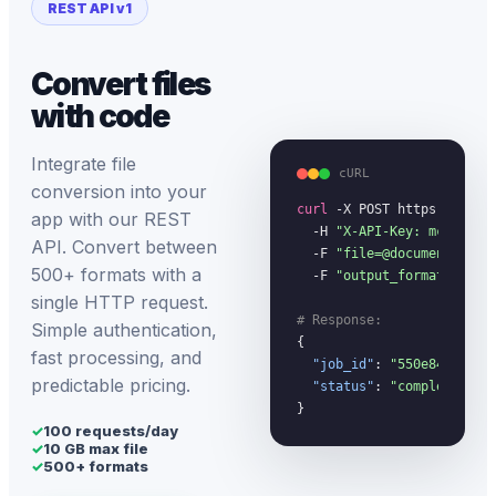
REST API v1
Convert files
with code
Integrate file
cURL
conversion into your
curl
 -X POST https://megac
app with our REST
  -H 
"X-API-Key: mc_your_
API. Convert between
  -F 
"file=@document.pdf"
 
500+ formats with a
  -F 
"output_format=docx"
single HTTP request.
# Response:
Simple authentication,
{

fast processing, and
"job_id"
: 
"550e8400-...
predictable pricing.
"status"
: 
"completed"
}
✓
100 requests/day
✓
10 GB max file
✓
500+ formats