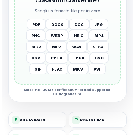
Cosa vuoi convertire?
Scegli un formato file per iniziare
PDF
DOCX
DOC
JPG
PNG
WEBP
HEIC
MP4
MOV
MP3
WAV
XLSX
CSV
PPTX
EPUB
SVG
GIF
FLAC
MKV
AVI
Massimo 100 MB per file
500+ Formati Supportati
Crittografia SSL
📄
PDF to Word
📑
PDF to Excel