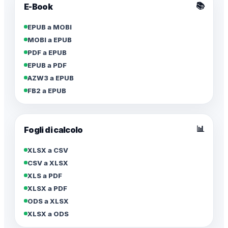
📚
E-Book
EPUB a MOBI
MOBI a EPUB
PDF a EPUB
EPUB a PDF
AZW3 a EPUB
FB2 a EPUB
📊
Fogli di calcolo
XLSX a CSV
CSV a XLSX
XLS a PDF
XLSX a PDF
ODS a XLSX
XLSX a ODS