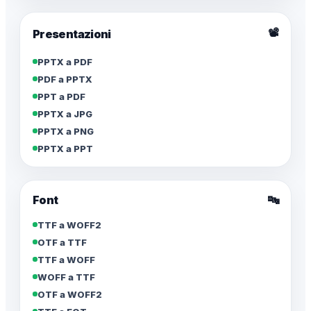
📽️
Presentazioni
PPTX a PDF
PDF a PPTX
PPT a PDF
PPTX a JPG
PPTX a PNG
PPTX a PPT
Font
🔤
TTF a WOFF2
OTF a TTF
TTF a WOFF
WOFF a TTF
OTF a WOFF2