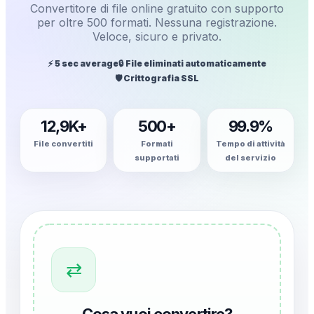
Convertitore di file online gratuito con supporto
per oltre 500 formati. Nessuna registrazione.
Veloce, sicuro e privato.
⚡ 5 sec average
🔒 File eliminati automaticamente
🛡️ Crittografia SSL
12,9K+
500+
99.9%
File convertiti
Formati
Tempo di attività
supportati
del servizio
⇄