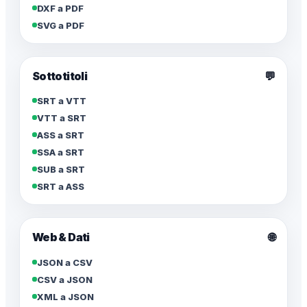
DXF a PDF
SVG a PDF
Sottotitoli
💬
SRT a VTT
VTT a SRT
ASS a SRT
SSA a SRT
SUB a SRT
SRT a ASS
🌐
Web & Dati
JSON a CSV
CSV a JSON
XML a JSON