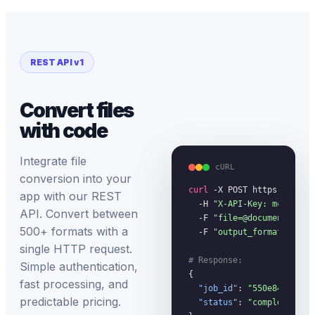
REST API v1
Convert files
with code
Integrate file
cURL
conversion into your
curl
 -X POST https://megac
app with our REST
  -H 
"X-API-Key: mc_your_
API. Convert between
  -F 
"file=@document.pdf"
 
500+ formats with a
  -F 
"output_format=docx"
single HTTP request.
# Response:
Simple authentication,
{

fast processing, and
"job_id"
: 
"550e8400-...
predictable pricing.
"status"
: 
"completed"