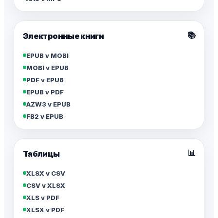
📚
Электронные книги
EPUB v MOBI
MOBI v EPUB
PDF v EPUB
EPUB v PDF
AZW3 v EPUB
FB2 v EPUB
📊
Таблицы
XLSX v CSV
CSV v XLSX
XLS v PDF
XLSX v PDF