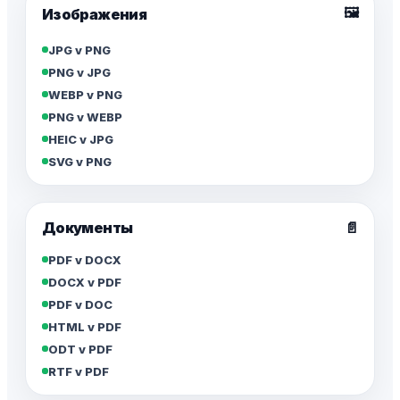
🖼️
Изображения
JPG v PNG
PNG v JPG
WEBP v PNG
PNG v WEBP
HEIC v JPG
SVG v PNG
Документы
📄
PDF v DOCX
DOCX v PDF
PDF v DOC
HTML v PDF
ODT v PDF
RTF v PDF