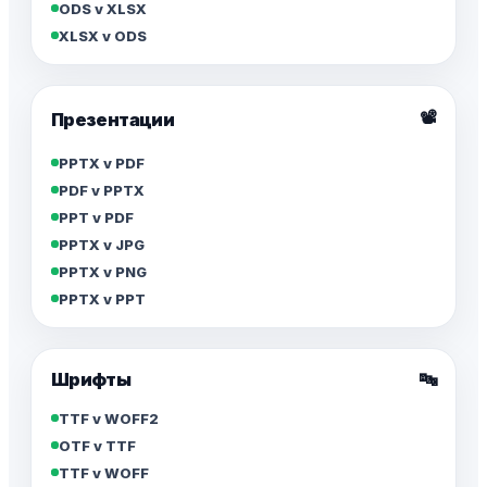
ODS v XLSX
XLSX v ODS
📽️
Презентации
PPTX v PDF
PDF v PPTX
PPT v PDF
PPTX v JPG
PPTX v PNG
PPTX v PPT
Шрифты
🔤
TTF v WOFF2
OTF v TTF
TTF v WOFF