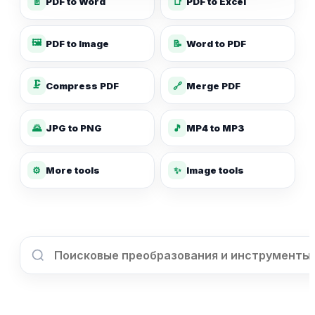
📄
PDF to Word
📑
PDF to Excel
🖼️
PDF to Image
📝
Word to PDF
🗜️
Compress PDF
🔗
Merge PDF
🌄
JPG to PNG
🎵
MP4 to MP3
✨
⚙️
More tools
Image tools