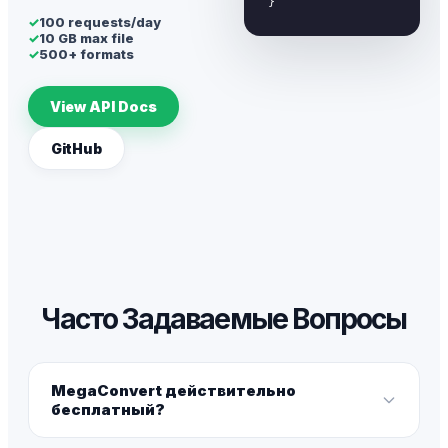
}
✓
100 requests/day
✓
10 GB max file
✓
500+ formats
View API Docs
GitHub
Часто Задаваемые Вопросы
MegaConvert действительно
бесплатный?