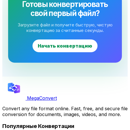
Готовы конвертировать
свой первый файл?
Загрузите файл и получите быструю, чистую
конвертацию за считанные секунды.
Начать конвертацию
MegaConvert
Convert any file format online. Fast, free, and secure file
conversion for documents, images, videos, and more.
Популярные Конвертации