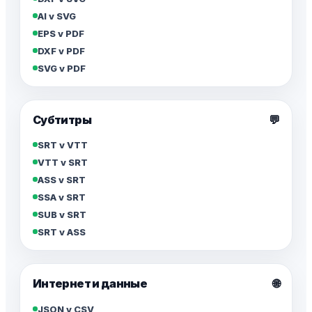
AI v SVG
EPS v PDF
DXF v PDF
SVG v PDF
Субтитры
💬
SRT v VTT
VTT v SRT
ASS v SRT
SSA v SRT
SUB v SRT
SRT v ASS
🌐
Интернет и данные
JSON v CSV