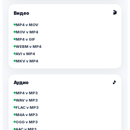
🎬
Видео
MP4 v MOV
MOV v MP4
MP4 v GIF
WEBM v MP4
AVI v MP4
MKV v MP4
Аудио
🎵
MP4 v MP3
WAV v MP3
FLAC v MP3
M4A v MP3
OGG v MP3
AAC v MP3