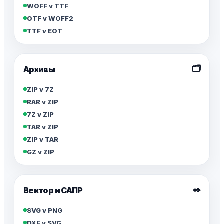
WOFF v TTF
OTF v WOFF2
TTF v EOT
🗂️
Архивы
ZIP v 7Z
RAR v ZIP
7Z v ZIP
TAR v ZIP
ZIP v TAR
GZ v ZIP
✒️
Вектор и САПР
SVG v PNG
DXF v SVG