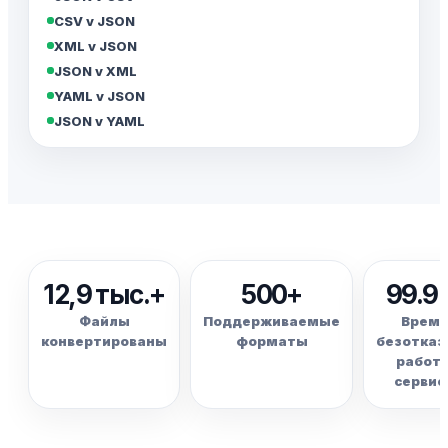
CSV v JSON
XML v JSON
JSON v XML
YAML v JSON
JSON v YAML
12,9 тыс.+
500+
99.9
Файлы
Поддерживаемые
Время
конвертированы
форматы
безотказ
работ
сервис