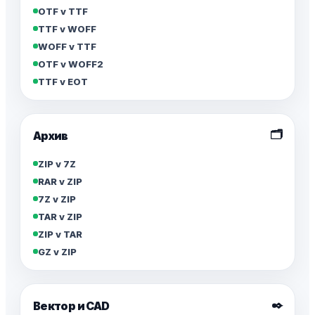
OTF v TTF
TTF v WOFF
WOFF v TTF
OTF v WOFF2
TTF v EOT
🗂️
Архив
ZIP v 7Z
RAR v ZIP
7Z v ZIP
TAR v ZIP
ZIP v TAR
GZ v ZIP
✒️
Вектор и CAD