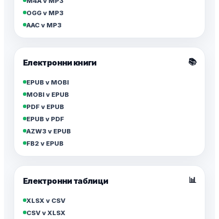
M4A v MP3
OGG v MP3
AAC v MP3
📚
Електронни книги
EPUB v MOBI
MOBI v EPUB
PDF v EPUB
EPUB v PDF
AZW3 v EPUB
FB2 v EPUB
📊
Електронни таблици
XLSX v CSV
CSV v XLSX