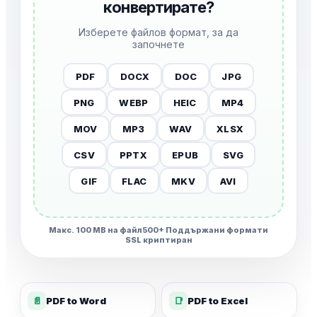
конвертирате?
Изберете файлов формат, за да
започнете
PDF
DOCX
DOC
JPG
PNG
WEBP
HEIC
MP4
MOV
MP3
WAV
XLSX
CSV
PPTX
EPUB
SVG
GIF
FLAC
MKV
AVI
Макс. 100 MB на файл
500+ Поддържани формати
SSL криптиран
📄
PDF to Word
📑
PDF to Excel