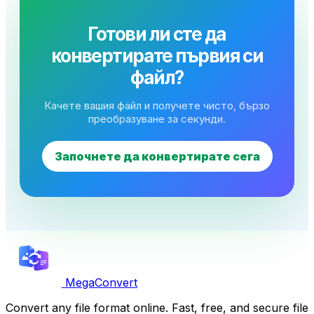
Готови ли сте да
конвертирате първия си
файл?
Качете вашия файл и получете чисто, бързо
преобразуване за секунди.
Започнете да конвертирате сега
MegaConvert
Convert any file format online. Fast, free, and secure file