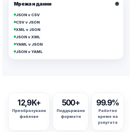
🌐
Мрежа и данни
JSON v CSV
CSV v JSON
XML v JSON
JSON v XML
YAML v JSON
JSON v YAML
12,9K+
500+
99.9%
Преобразувани
Поддържани
Работно
файлове
формати
време на
услугата