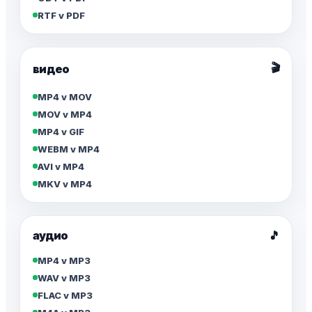
RTF v PDF
🎬
видео
MP4 v MOV
MOV v MP4
MP4 v GIF
WEBM v MP4
AVI v MP4
MKV v MP4
аудио
🎵
MP4 v MP3
WAV v MP3
FLAC v MP3