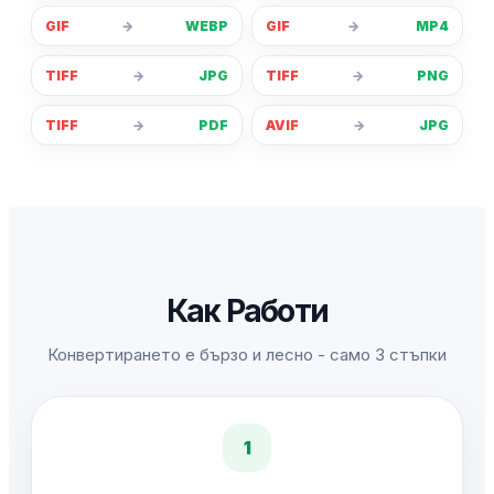
GIF
→
WEBP
GIF
→
MP4
TIFF
→
JPG
TIFF
→
PNG
TIFF
→
PDF
AVIF
→
JPG
Как Работи
Конвертирането е бързо и лесно - само 3 стъпки
1