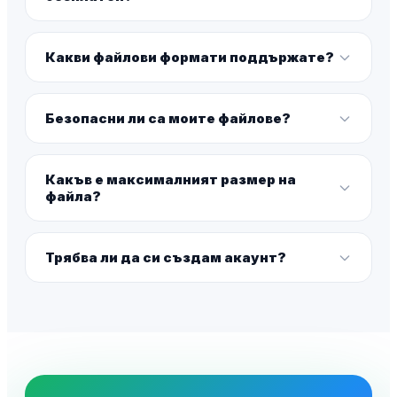
Какви файлови формати поддържате?
Безопасни ли са моите файлове?
Какъв е максималният размер на
файла?
Трябва ли да си създам акаунт?