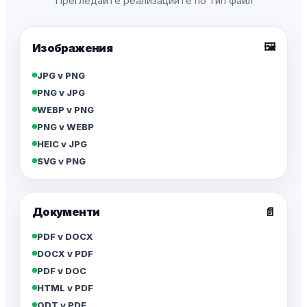
Прегледайте реализациите по тип файл
🖼️
Изображения
JPG v PNG
PNG v JPG
WEBP v PNG
PNG v WEBP
HEIC v JPG
SVG v PNG
Документи
📄
PDF v DOCX
DOCX v PDF
PDF v DOC
HTML v PDF
ODT v PDF