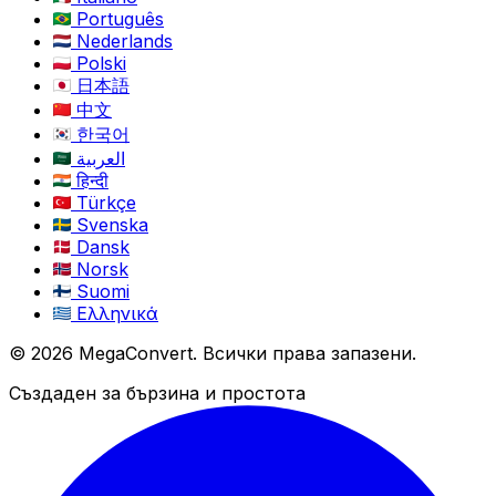
Português
Nederlands
Polski
日本語
中文
한국어
العربية
हिन्दी
Türkçe
Svenska
Dansk
Norsk
Suomi
Ελληνικά
© 2026 MegaConvert. Всички права запазени.
Създаден за бързина и простота