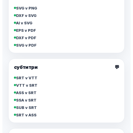
SVG v PNG
DXF v SVG
AI v SVG
EPS v PDF
DXF v PDF
SVG v PDF
субтитри
💬
SRT v VTT
VTT v SRT
ASS v SRT
SSA v SRT
SUB v SRT
SRT v ASS