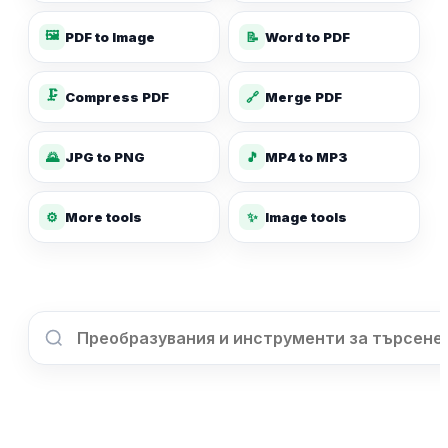
🖼️
PDF to Image
📝
Word to PDF
🗜️
Compress PDF
🔗
Merge PDF
🌄
JPG to PNG
🎵
MP4 to MP3
✨
⚙️
More tools
Image tools