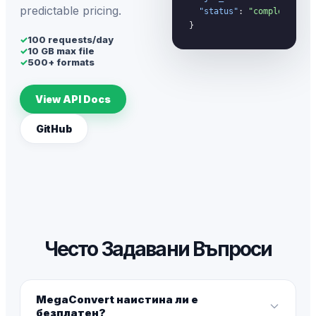
predictable pricing.
"status"
: 
"completed"
}
✓
100 requests/day
✓
10 GB max file
✓
500+ formats
View API Docs
GitHub
Често Задавани Въпроси
MegaConvert наистина ли е
безплатен?