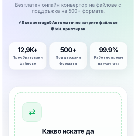
Безплатен онлайн конвертор на файлове с
поддръжка на 500+ формата.
⚡ 5 sec average
🔒 Автоматично изтрити файлове
🛡️ SSL криптиран
12,9K+
500+
99.9%
Преобразувани
Поддържани
Работно време
файлове
формати
на услугата
⇄
Какво искате да