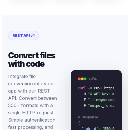
REST API v1
Convert files
with code
Integrate file
cURL
conversion into your
curl
 -X POST https://megac
app with our REST
  -H 
"X-API-Key: mc_your_
API. Convert between
  -F 
"file=@document.pdf"
 
500+ formats with a
  -F 
"output_format=docx"
single HTTP request.
# Response:
Simple authentication,
{

fast processing, and
"job_id"
: 
"550e8400-...