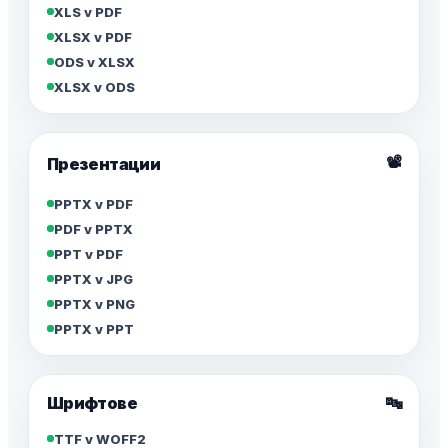
XLS v PDF
XLSX v PDF
ODS v XLSX
XLSX v ODS
📽️
Презентации
PPTX v PDF
PDF v PPTX
PPT v PDF
PPTX v JPG
PPTX v PNG
PPTX v PPT
Шрифтове
🔤
TTF v WOFF2