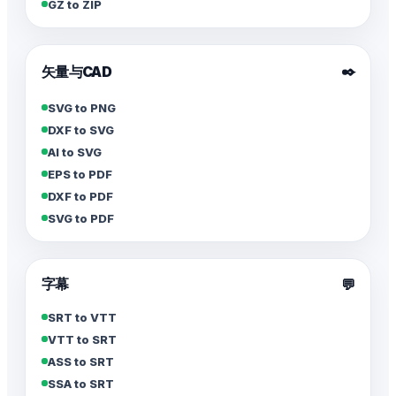
GZ to ZIP
✒️
矢量与CAD
SVG to PNG
DXF to SVG
AI to SVG
EPS to PDF
DXF to PDF
SVG to PDF
字幕
💬
SRT to VTT
VTT to SRT
ASS to SRT
SSA to SRT