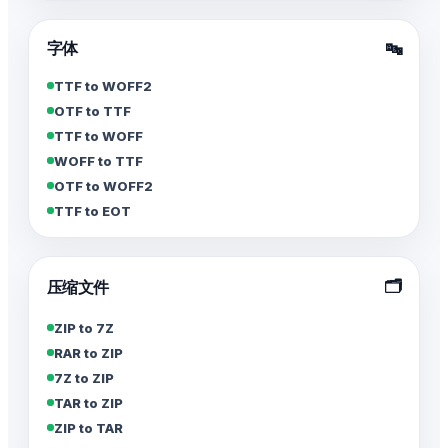
字体
🔤
TTF to WOFF2
OTF to TTF
TTF to WOFF
WOFF to TTF
OTF to WOFF2
TTF to EOT
🗂️
压缩文件
ZIP to 7Z
RAR to ZIP
7Z to ZIP
TAR to ZIP
ZIP to TAR