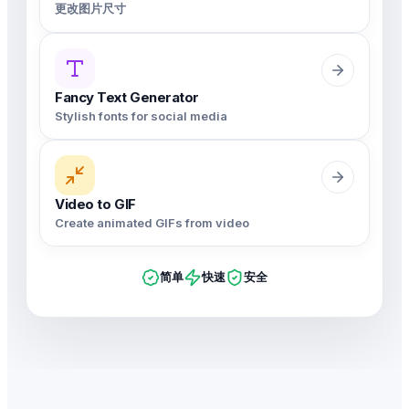
更改图片尺寸
Fancy Text Generator
Stylish fonts for social media
Video to GIF
Create animated GIFs from video
简单
快速
安全