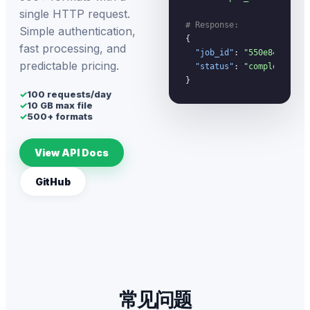
single HTTP request.
# Response:
Simple authentication,
{

fast processing, and
"job_id"
: 
"550e8400-...
predictable pricing.
"status"
: 
"completed"
}
✓
100 requests/day
✓
10 GB max file
✓
500+ formats
View API Docs
GitHub
常见问题