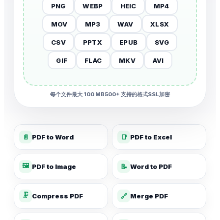
PNG
WEBP
HEIC
MP4
MOV
MP3
WAV
XLSX
CSV
PPTX
EPUB
SVG
GIF
FLAC
MKV
AVI
每个文件最大 100 MB
500+ 支持的格式
SSL加密
📄
PDF to Word
📑
PDF to Excel
🖼️
PDF to Image
📝
Word to PDF
🗜️
Compress PDF
🔗
Merge PDF