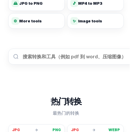
🌄
JPG to PNG
🎵
MP4 to MP3
✨
⚙️
More tools
Image tools
热门转换
最热门的转换
JPG
→
PNG
JPG
→
WEBP