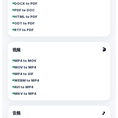
DOCX to PDF
PDF to DOC
HTML to PDF
ODT to PDF
RTF to PDF
🎬
视频
MP4 to MOV
MOV to MP4
MP4 to GIF
WEBM to MP4
AVI to MP4
MKV to MP4
音频
🎵