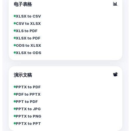
📊
电子表格
XLSX to CSV
CSV to XLSX
XLS to PDF
XLSX to PDF
ODS to XLSX
XLSX to ODS
📽️
演示文稿
PPTX to PDF
PDF to PPTX
PPT to PDF
PPTX to JPG
PPTX to PNG
PPTX to PPT