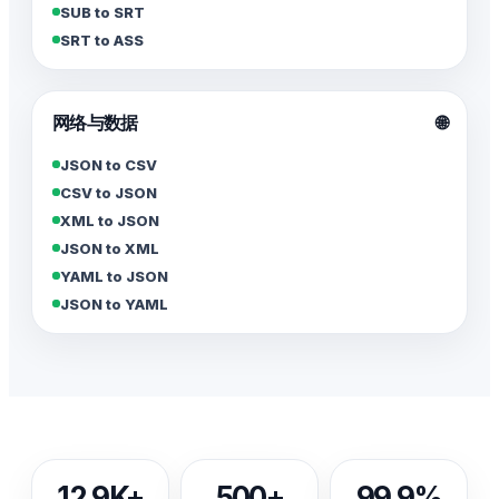
SUB to SRT
SRT to ASS
网络与数据
🌐
JSON to CSV
CSV to JSON
XML to JSON
JSON to XML
YAML to JSON
JSON to YAML
12.9K+
500+
99.9%