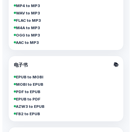
MP4 to MP3
WAV to MP3
FLAC to MP3
M4A to MP3
OGG to MP3
AAC to MP3
📚
电子书
EPUB to MOBI
MOBI to EPUB
PDF to EPUB
EPUB to PDF
AZW3 to EPUB
FB2 to EPUB