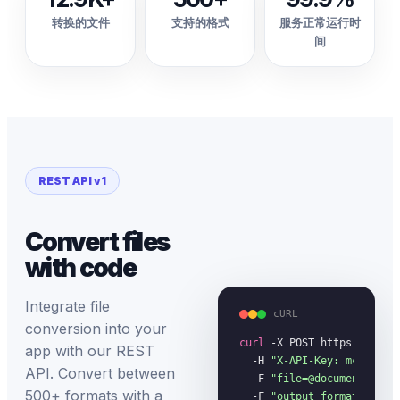
转换的文件
支持的格式
服务正常运行时
间
REST API v1
Convert files
with code
Integrate file
cURL
conversion into your
curl
 -X POST https://megac
app with our REST
  -H 
"X-API-Key: mc_your_
API. Convert between
  -F 
"file=@document.pdf"
 
500+ formats with a
  -F 
"output_format=docx"