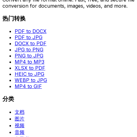
conversion for documents, images, videos, and more.
热门转换
PDF to DOCX
PDF to JPG
DOCX to PDF
JPG to PNG
PNG to JPG
MP4 to MP3
XLSX to PDF
HEIC to JPG
WEBP to JPG
MP4 to GIF
分类
文档
图片
视频
音频