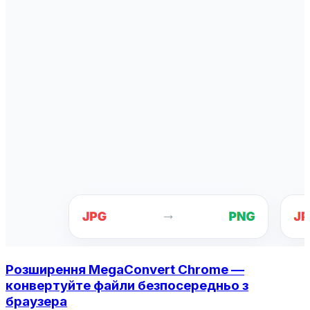
Розширення MegaConvert Chrome —
конвертуйте файли безпосередньо з
браузера