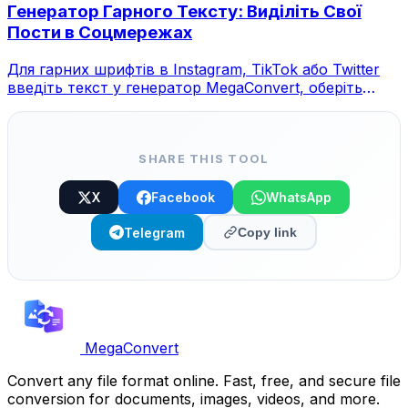
Генератор Гарного Тексту: Виділіть Свої
Пости в Соцмережах
Для гарних шрифтів в Instagram, TikTok або Twitter
введіть текст у генератор MegaConvert, оберіть
стиль та скопіюйте.
SHARE THIS TOOL
X
Facebook
WhatsApp
Telegram
Copy link
MegaConvert
Convert any file format online. Fast, free, and secure file
conversion for documents, images, videos, and more.