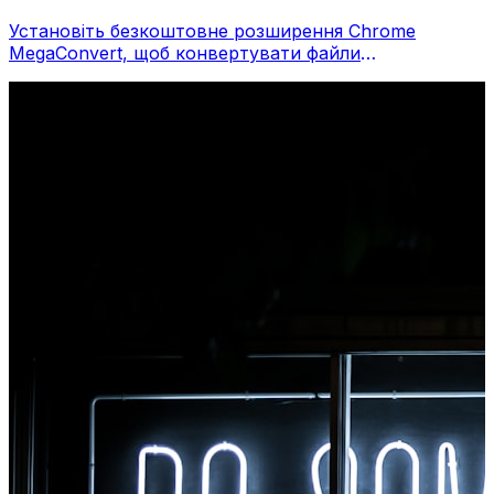
Установіть безкоштовне розширення Chrome
MegaConvert, щоб конвертувати файли
безпосередньо з панелі інструментів браузера.
Клацніть правою кнопкою миші будь-який файл,
щоб конвертувати, миттєво отримуйте доступ до
всіх інструментів із Chrome.