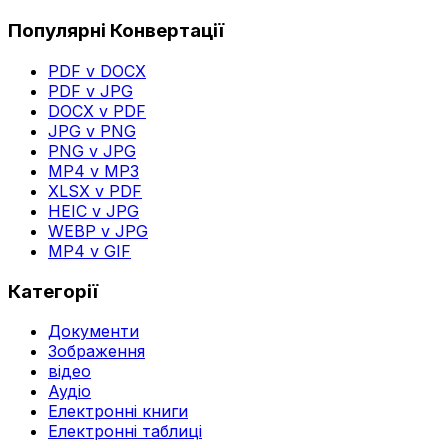
Популярні Конвертації
PDF v DOCX
PDF v JPG
DOCX v PDF
JPG v PNG
PNG v JPG
MP4 v MP3
XLSX v PDF
HEIC v JPG
WEBP v JPG
MP4 v GIF
Категорії
Документи
Зображення
відео
Аудіо
Електронні книги
Електронні таблиці