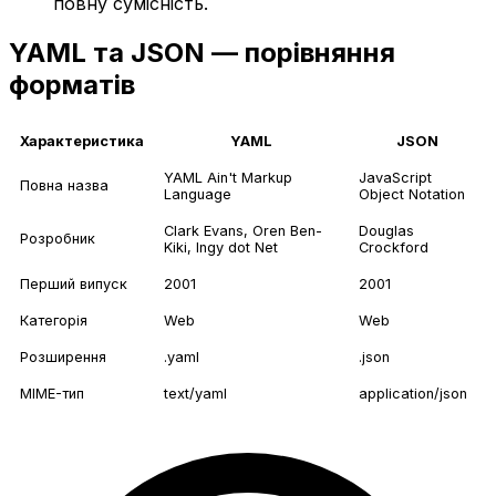
повну сумісність.
YAML та JSON — порівняння
форматів
Характеристика
YAML
JSON
YAML Ain't Markup
JavaScript
Повна назва
Language
Object Notation
Clark Evans, Oren Ben-
Douglas
Розробник
Kiki, Ingy dot Net
Crockford
Перший випуск
2001
2001
Категорія
Web
Web
Розширення
.yaml
.json
MIME-тип
text/yaml
application/json