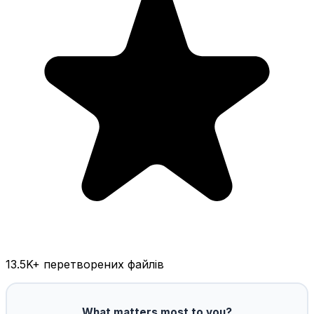
13.5K
+ перетворених файлів
What matters most to you?