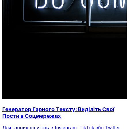
Генератор Гарного Тексту: Виділіть Свої
Пости в Соцмережах
Для гарних шрифтів в Instagram, TikTok або Twitter