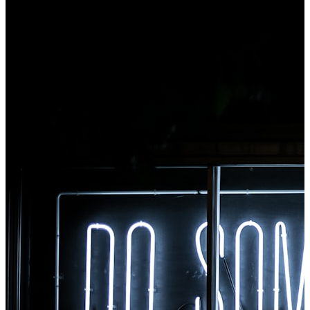
Клацніть правою кнопкою миші будь-який файл,
щоб конвертувати, миттєво отримуйте доступ до
всіх інструментів із Chrome.