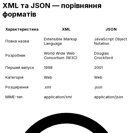
XML та JSON — порівняння
форматів
Характеристика
XML
JSON
Extensible Markup
JavaScript Object
Повна назва
Language
Notation
World Wide Web
Douglas
Розробник
Consortium (W3C)
Crockford
Перший випуск
1998
2001
Категорія
Web
Web
Розширення
.xml
.json
MIME-тип
application/xml
application/json