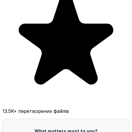
13.5K
+ перетворених файлів
What matters most to you?