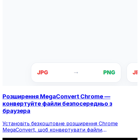
Розширення MegaConvert Chrome —
конвертуйте файли безпосередньо з
браузера
Установіть безкоштовне розширення Chrome
MegaConvert, щоб конвертувати файли
безпосередньо з панелі інструментів браузера.