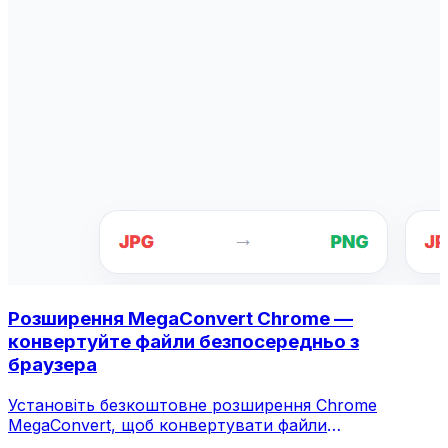
Розширення MegaConvert Chrome —
конвертуйте файли безпосередньо з
браузера
Установіть безкоштовне розширення Chrome
MegaConvert, щоб конвертувати файли
безпосередньо з панелі інструментів браузера.