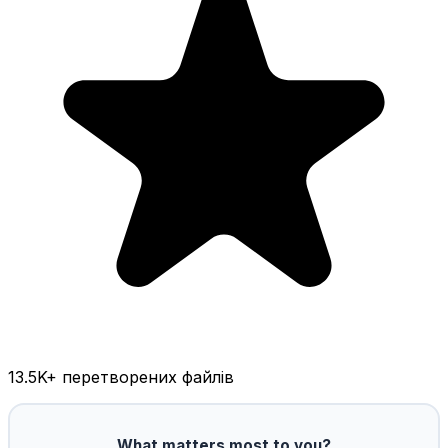
13.5K
+ перетворених файлів
What matters most to you?