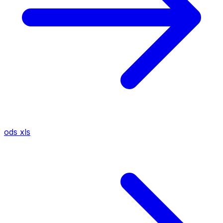
ods
xls