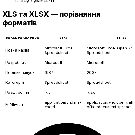
повну сумісність.
XLS та XLSX — порівняння
форматів
Характеристика
XLS
XLSX
Microsoft Excel
Microsoft Excel Open XM
Повна назва
Spreadsheet
Spreadsheet
Розробник
Microsoft
Microsoft
Перший випуск
1987
2007
Категорія
Spreadsheet
Spreadsheet
Розширення
.xls
.xlsx
application/vnd.ms-
application/vnd.openxmlf
MIME-тип
excel
officedocument.spreadsh