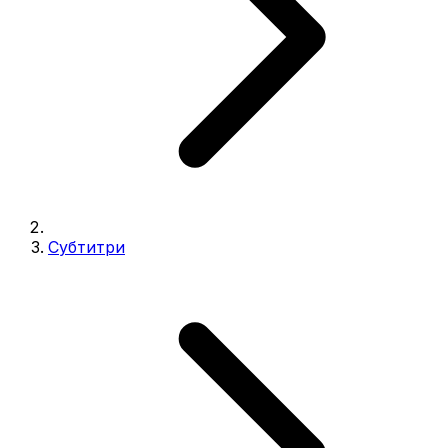
Субтитри