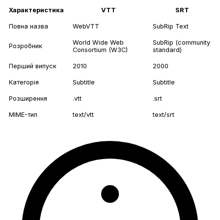
Характеристика
VTT
SRT
Повна назва
WebVTT
SubRip Text
World Wide Web
SubRip (community
Розробник
Consortium (W3C)
standard)
Перший випуск
2010
2000
Категорія
Subtitle
Subtitle
Розширення
.vtt
.srt
MIME-тип
text/vtt
text/srt