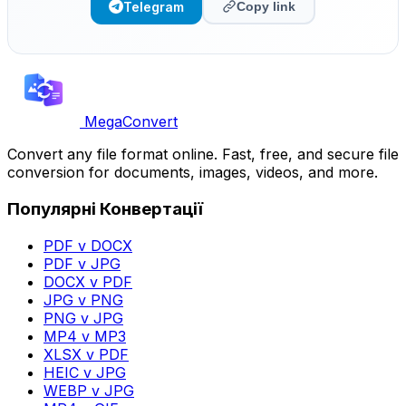
Telegram
Copy link
MegaConvert
Convert any file format online. Fast, free, and secure file
conversion for documents, images, videos, and more.
Популярні Конвертації
PDF v DOCX
PDF v JPG
DOCX v PDF
JPG v PNG
PNG v JPG
MP4 v MP3
XLSX v PDF
HEIC v JPG
WEBP v JPG