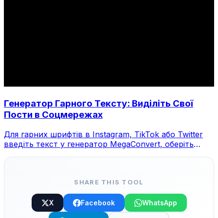
Генератор Гарного Тексту: Виділіть Свої
Пости в Соцмережах
Для гарних шрифтів в Instagram, TikTok або Twitter
введіть текст у генератор MegaConvert, оберіть
стиль та скопіюйте.
SHARE THIS TOOL
X
Facebook
WhatsApp