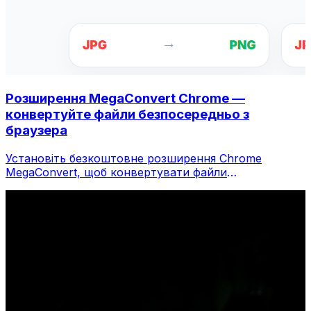
Розширення MegaConvert Chrome —
конвертуйте файли безпосередньо з
браузера
Установіть безкоштовне розширення Chrome
MegaConvert, щоб конвертувати файли
безпосередньо з панелі інструментів браузера.
Клацніть правою кнопкою миші будь-який файл,
щоб конвертувати, миттєво отримуйте доступ до
всіх інструментів із Chrome.