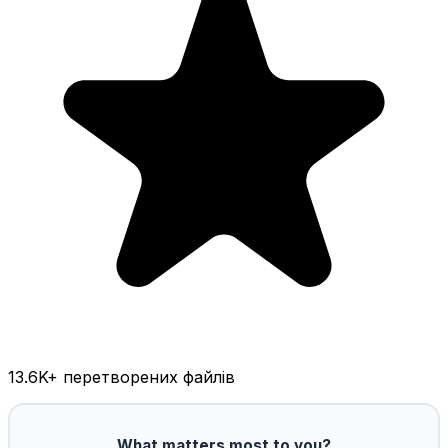
13.6K
+ перетворених файлів
What matters most to you?