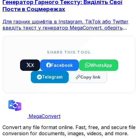
Генератор Гарного Тексту: Виділіть Свої
Пости в Соцмережах
Для гарних шрифтів в Instagram, TikTok або Twitter
введіть текст у генератор MegaConvert, оберіть
стиль та скопіюйте.
SHARE THIS TOOL
X
Facebook
WhatsApp
Telegram
Copy link
MegaConvert
Convert any file format online. Fast, free, and secure file
conversion for documents, images, videos, and more.