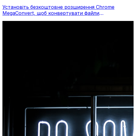
Установіть безкоштовне розширення Chrome
MegaConvert, щоб конвертувати файли
безпосередньо з панелі інструментів браузера.
Клацніть правою кнопкою миші будь-який файл,
щоб конвертувати, миттєво отримуйте доступ до
всіх інструментів із Chrome.