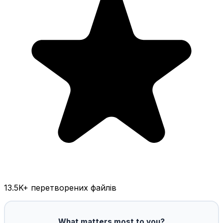
13.5K
+ перетворених файлів
What matters most to you?