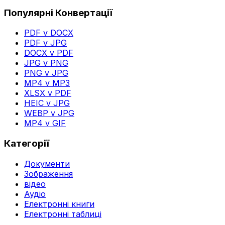
Популярні Конвертації
PDF v DOCX
PDF v JPG
DOCX v PDF
JPG v PNG
PNG v JPG
MP4 v MP3
XLSX v PDF
HEIC v JPG
WEBP v JPG
MP4 v GIF
Категорії
Документи
Зображення
відео
Аудіо
Електронні книги
Електронні таблиці