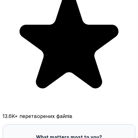
13.6K
+ перетворених файлів
What matters most to you?