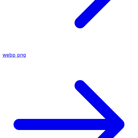
webp
png