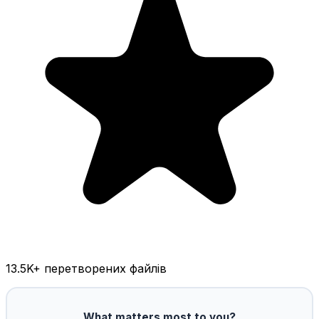
13.5K
+ перетворених файлів
What matters most to you?