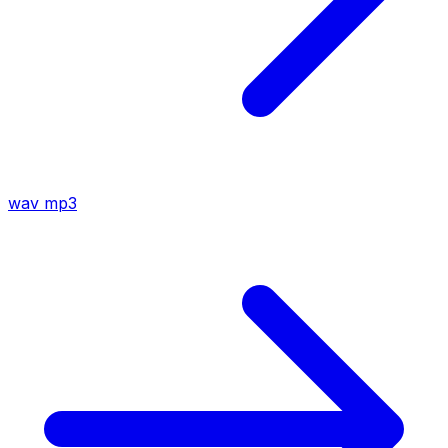
wav
mp3