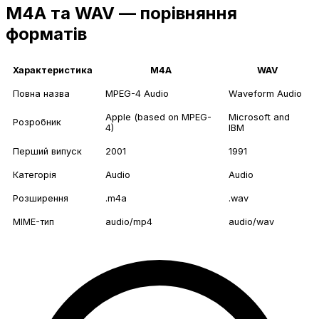
M4A та WAV — порівняння
форматів
Характеристика
M4A
WAV
Повна назва
MPEG-4 Audio
Waveform Audio
Apple (based on MPEG-
Microsoft and
Розробник
4)
IBM
Перший випуск
2001
1991
Категорія
Audio
Audio
Розширення
.m4a
.wav
MIME-тип
audio/mp4
audio/wav