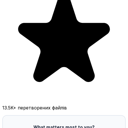
13.5K
+ перетворених файлів
What matters most to you?