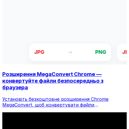
Розширення MegaConvert Chrome —
конвертуйте файли безпосередньо з
браузера
Установіть безкоштовне розширення Chrome
MegaConvert, щоб конвертувати файли
безпосередньо з панелі інструментів браузера.
Клацніть правою кнопкою миші будь-який файл,
щоб конвертувати, миттєво отримуйте доступ до
всіх інструментів із Chrome.