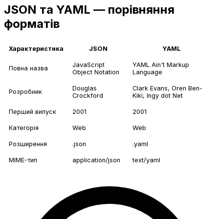
JSON та YAML — порівняння
форматів
Характеристика
JSON
YAML
JavaScript
YAML Ain't Markup
Повна назва
Object Notation
Language
Douglas
Clark Evans, Oren Ben-
Розробник
Crockford
Kiki, Ingy dot Net
Перший випуск
2001
2001
Категорія
Web
Web
Розширення
.json
.yaml
MIME-тип
application/json
text/yaml