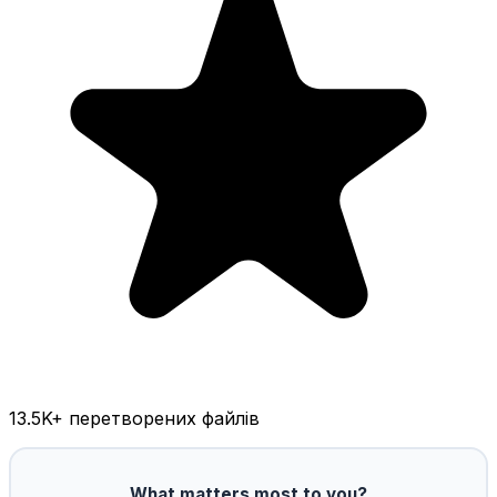
13.5K
+ перетворених файлів
What matters most to you?