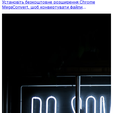
Установіть безкоштовне розширення Chrome
MegaConvert, щоб конвертувати файли
безпосередньо з панелі інструментів браузера.
Клацніть правою кнопкою миші будь-який файл,
щоб конвертувати, миттєво отримуйте доступ до
всіх інструментів із Chrome.