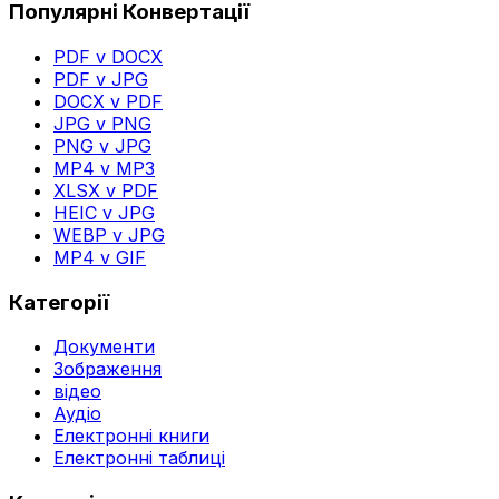
Популярні Конвертації
PDF v DOCX
PDF v JPG
DOCX v PDF
JPG v PNG
PNG v JPG
MP4 v MP3
XLSX v PDF
HEIC v JPG
WEBP v JPG
MP4 v GIF
Категорії
Документи
Зображення
відео
Аудіо
Електронні книги
Електронні таблиці