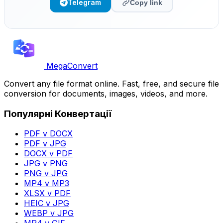
Telegram
Copy link
MegaConvert
Convert any file format online. Fast, free, and secure file
conversion for documents, images, videos, and more.
Популярні Конвертації
PDF v DOCX
PDF v JPG
DOCX v PDF
JPG v PNG
PNG v JPG
MP4 v MP3
XLSX v PDF
HEIC v JPG
WEBP v JPG