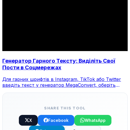
Генератор Гарного Тексту: Виділіть Свої
Пости в Соцмережах
Для гарних шрифтів в Instagram, TikTok або Twitter
введіть текст у генератор MegaConvert, оберіть
стиль та скопіюйте.
SHARE THIS TOOL
X
Facebook
WhatsApp