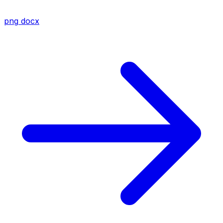
png
docx