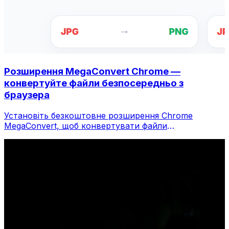
Розширення MegaConvert Chrome —
конвертуйте файли безпосередньо з
браузера
Установіть безкоштовне розширення Chrome
MegaConvert, щоб конвертувати файли
безпосередньо з панелі інструментів браузера.
Клацніть правою кнопкою миші будь-який файл,
щоб конвертувати, миттєво отримуйте доступ до
всіх інструментів із Chrome.