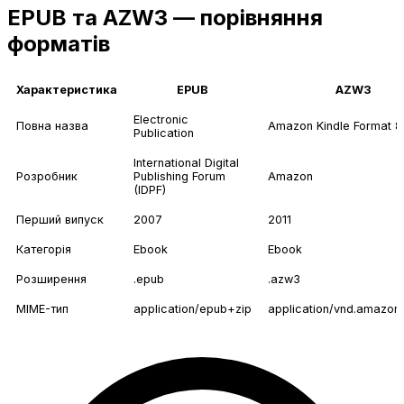
EPUB та AZW3 — порівняння
форматів
Характеристика
EPUB
AZW3
Electronic
Повна назва
Amazon Kindle Format 8
Publication
International Digital
Розробник
Publishing Forum
Amazon
(IDPF)
Перший випуск
2007
2011
Категорія
Ebook
Ebook
Розширення
.epub
.azw3
MIME-тип
application/epub+zip
application/vnd.amazon