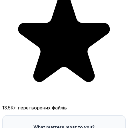
13.5K
+ перетворених файлів
What matters most to you?