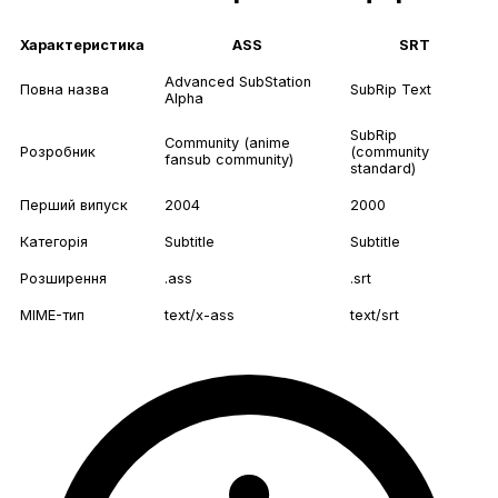
Характеристика
ASS
SRT
Advanced SubStation
Повна назва
SubRip Text
Alpha
SubRip
Community (anime
Розробник
(community
fansub community)
standard)
Перший випуск
2004
2000
Категорія
Subtitle
Subtitle
Розширення
.ass
.srt
MIME-тип
text/x-ass
text/srt