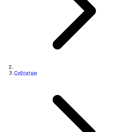
Субтитри