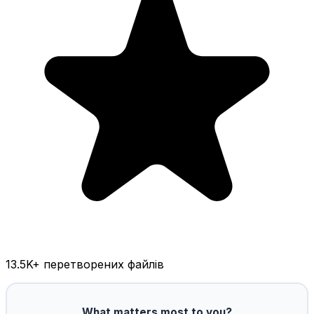
13.5K
+ перетворених файлів
What matters most to you?