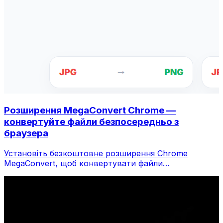
Розширення MegaConvert Chrome —
конвертуйте файли безпосередньо з
браузера
Установіть безкоштовне розширення Chrome
MegaConvert, щоб конвертувати файли
безпосередньо з панелі інструментів браузера.
Клацніть правою кнопкою миші будь-який файл,
щоб конвертувати, миттєво отримуйте доступ до
всіх інструментів із Chrome.