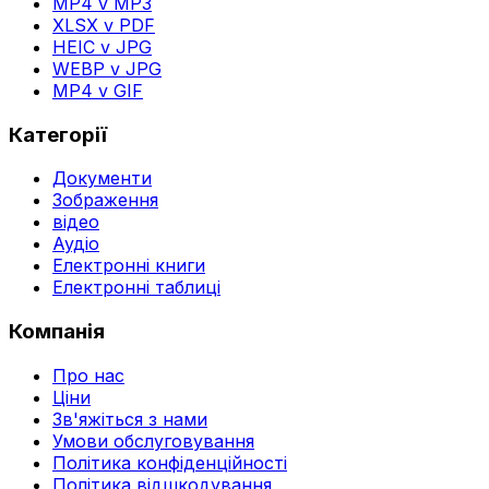
MP4 v MP3
XLSX v PDF
HEIC v JPG
WEBP v JPG
MP4 v GIF
Категорії
Документи
Зображення
відео
Аудіо
Електронні книги
Електронні таблиці
Компанія
Про нас
Ціни
Зв'яжіться з нами
Умови обслуговування
Політика конфіденційності
Політика відшкодування