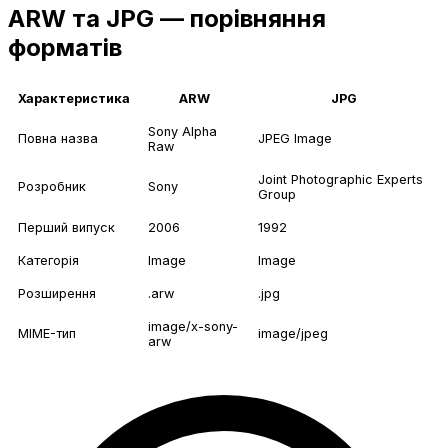
ARW та JPG — порівняння
форматів
Характеристика
ARW
JPG
Sony Alpha
Повна назва
JPEG Image
Raw
Joint Photographic Experts
Розробник
Sony
Group
Перший випуск
2006
1992
Категорія
Image
Image
Розширення
.arw
.jpg
image/x-sony-
MIME-тип
image/jpeg
arw