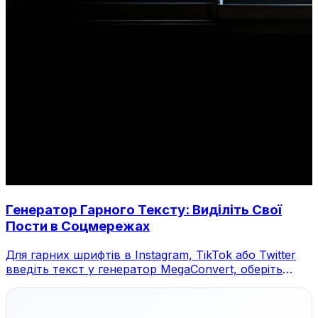
Генератор Гарного Тексту: Виділіть Свої
Пости в Соцмережах
Для гарних шрифтів в Instagram, TikTok або Twitter
введіть текст у генератор MegaConvert, оберіть
стиль та скопіюйте.