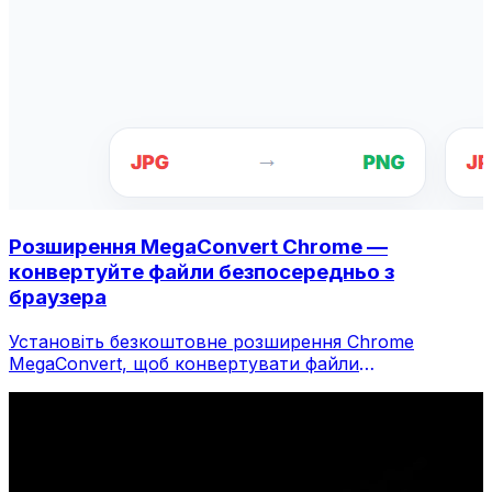
Розширення MegaConvert Chrome —
конвертуйте файли безпосередньо з
браузера
Установіть безкоштовне розширення Chrome
MegaConvert, щоб конвертувати файли
безпосередньо з панелі інструментів браузера.
Клацніть правою кнопкою миші будь-який файл,
щоб конвертувати, миттєво отримуйте доступ до
всіх інструментів із Chrome.