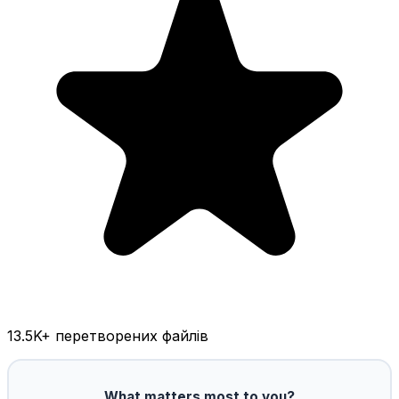
13.5K
+ перетворених файлів
What matters most to you?