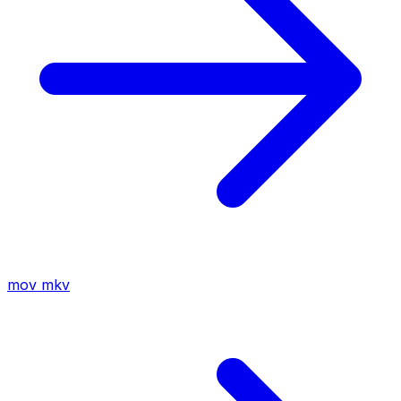
mov
mkv