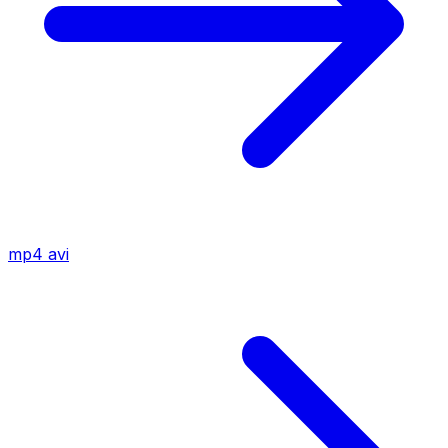
mp4
avi