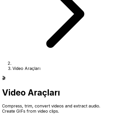
Video Araçları
🎬
Video Araçları
Compress, trim, convert videos and extract audio.
Create GIFs from video clips.