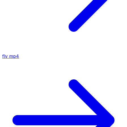
flv
mp4