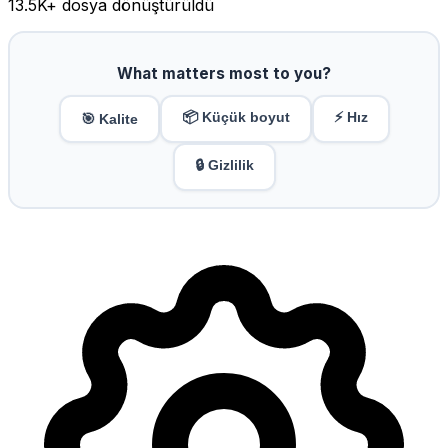
13.5K
+ dosya dönüştürüldü
What matters most to you?
📦 Küçük boyut
⚡ Hız
🎯 Kalite
🔒 Gizlilik