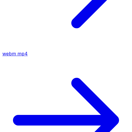
webm
mp4