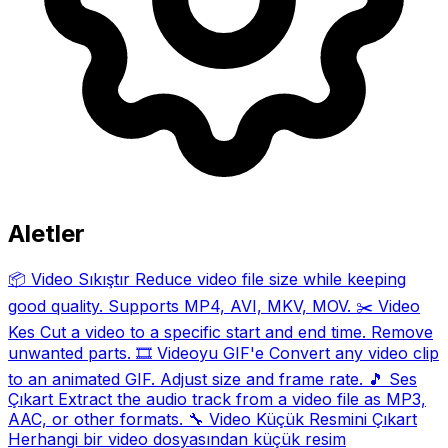
Aletler
📦
Video Sıkıştır
Reduce video file size while keeping
good quality. Supports MP4, AVI, MKV, MOV.
✂️
Video
Kes
Cut a video to a specific start and end time. Remove
unwanted parts.
🎞️
Videoyu GIF'e
Convert any video clip
to an animated GIF. Adjust size and frame rate.
🎵
Ses
Çıkart
Extract the audio track from a video file as MP3,
AAC, or other formats.
🔧
Video Küçük Resmini Çıkart
Herhangi bir video dosyasından küçük resim