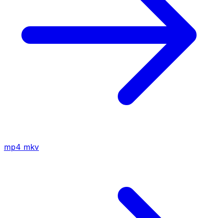
mp4
mkv