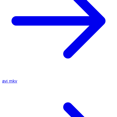
avi
mkv