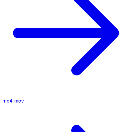
mp4
mov