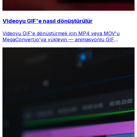
Videoyu GIF'e nasıl dönüştürülür
Videoyu GIF'e dönüştürmek için MP4 veya MOV'u
MegaConvert.io'ya yükleyin — animasyonlu GIF
saniyeler içinde, ücretsiz.