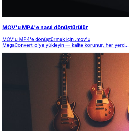
MOV'u MP4'e nasıl dönüştürülür
MOV'u MP4'e dönüştürmek için .mov'u
MegaConvert.io'ya yükleyin — kalite korunur, her yerde
oynatılır, ücretsiz.