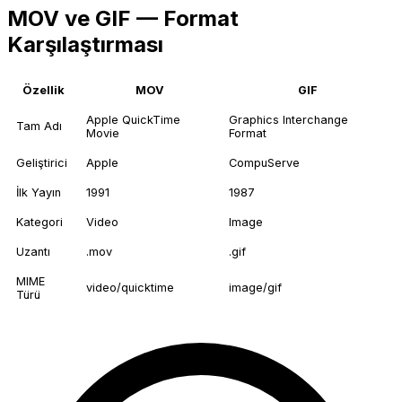
MOV ve GIF — Format
Karşılaştırması
Özellik
MOV
GIF
Apple QuickTime
Graphics Interchange
Tam Adı
Movie
Format
Geliştirici
Apple
CompuServe
İlk Yayın
1991
1987
Kategori
Video
Image
Uzantı
.mov
.gif
MIME
video/quicktime
image/gif
Türü