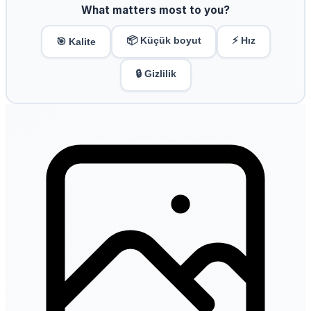
What matters most to you?
📦 Küçük boyut
⚡ Hız
🎯 Kalite
🔒 Gizlilik