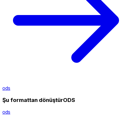
ods
Şu formattan dönüştürODS
ods