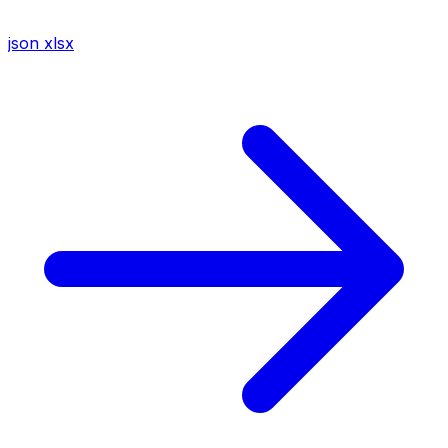
json
xlsx