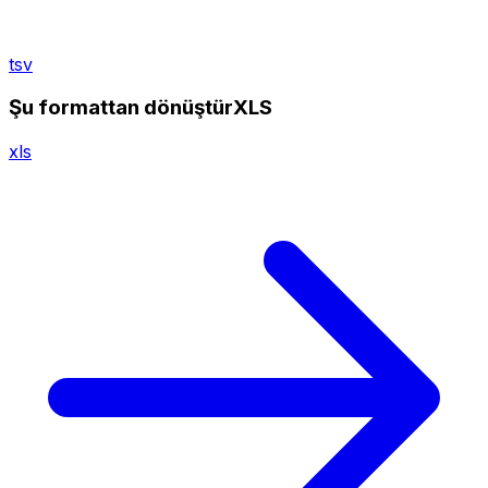
tsv
Şu formattan dönüştürXLS
xls