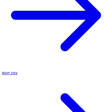
json
csv