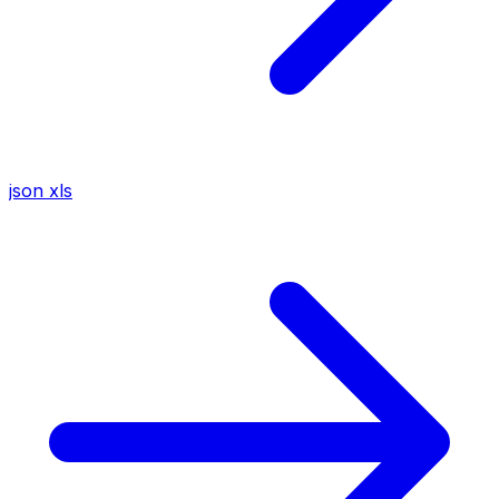
json
xls