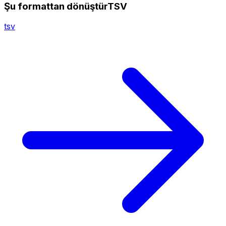
Şu formattan dönüştürTSV
tsv