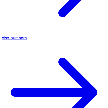
xlsx
numbers